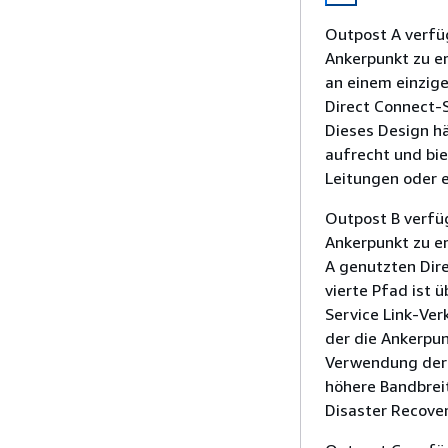
Outpost A verfü
Ankerpunkt zu e
an einem einzige
Direct Connect-
Dieses Design hä
aufrecht und bie
Leitungen oder 
Outpost B verfü
Ankerpunkt zu er
A genutzten Dir
vierte Pfad ist 
Service Link-Ver
der die Ankerpun
Verwendung der 
höhere Bandbreit
Disaster Recove