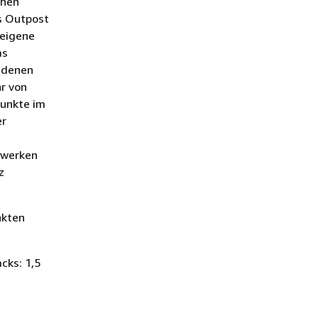
chen
s Outpost
 eigene
as
edenen
hr von
punkte im
er
zwerken
z
nkten
cks: 1,5