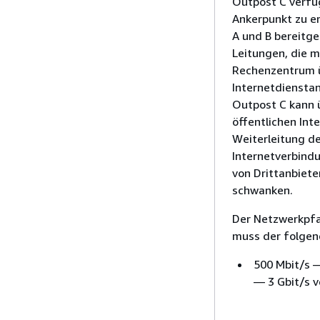
Outpost C verfü
Ankerpunkt zu e
A und B bereitge
Leitungen, die 
Rechenzentrum ü
Internetdienstan
Outpost C kann 
öffentlichen Inte
Weiterleitung de
Internetverbind
von Drittanbiet
schwanken.
Der Netzwerkpfa
muss der folgen
500 Mbit/s —
— 3 Gbit/s 