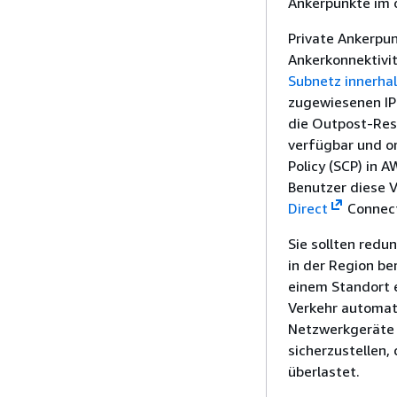
Ankerpunkte im ö
Private Ankerpun
Ankerkonnektivi
Subnetz innerhal
zugewiesenen IP-
die Outpost-Ress
verfügbar und or
Policy (SCP) in
Benutzer diese V
Direct
Connect
Sie sollten red
in der Region be
einem Standort e
Verkehr automat
Netzwerkgeräte a
sicherzustellen,
überlastet.