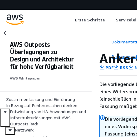
Erste Schritte
Servicele
Dokumentat
AWS Outposts
Überlegungen zu
Anker
Dokumentat
Design und Architektur
für hohe Verfügbarkeit
PDF
RSS
M
AWS Whitepaper
Die vorliegende 
eines Widerspru
(einschließlich 
Zusammenfassung und Einführung
In Bezug auf Fehlerursachen denken
Fassung maßgebl
Entwicklung von HA-Anwendungen und
Infrastrukturlösungen mit AWS
Die vorliegend
Outposts Rack
eines Widersp
Netzwerk
Fassung (einsc