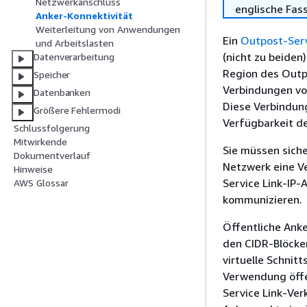
Netzwerkanschluss
englische Fas
Anker-Konnektivität
Weiterleitung von Anwendungen
Ein
Outpost-Serv
und Arbeitslasten
(nicht zu beiden
Datenverarbeitung
Region des Outpo
Speicher
Verbindungen von
Datenbanken
Diese Verbindun
Größere Fehlermodi
Verfügbarkeit de
Schlussfolgerung
Mitwirkende
Sie müssen siche
Dokumentverlauf
Netzwerk eine V
Hinweise
Service Link-IP-
AWS Glossar
kommunizieren.
Öffentliche Anke
den CIDR-Blöcken
virtuelle Schnitt
Verwendung öffen
Service Link-Ver