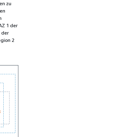
en zu
gen
n
AZ 1 der
 der
egion 2