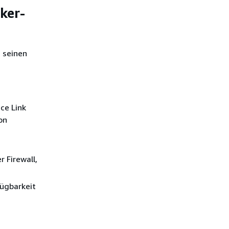
ker-
 seinen
ce Link
on
 Firewall,
fügbarkeit