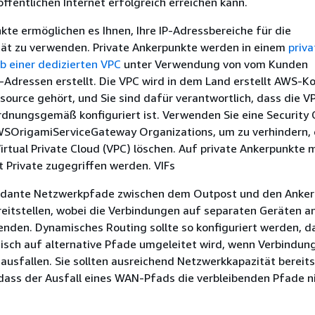
ffentlichen Internet erfolgreich erreichen kann.
kte ermöglichen es Ihnen, Ihre IP-Adressbereiche für die
tät zu verwenden. Private Ankerpunkte werden in einem
priv
b einer dedizierten VPC
unter Verwendung von vom Kunden
Adressen erstellt. Die VPC wird in dem Land erstellt AWS-K
ource gehört, und Sie sind dafür verantwortlich, dass die V
dnungsgemäß konfiguriert ist. Verwenden Sie eine Security 
 AWSOrigamiServiceGateway Organizations, um zu verhindern,
irtual Private Cloud (VPC) löschen. Auf private Ankerpunkte 
 Private zugegriffen werden. VIFs
undante Netzwerkpfade zwischen dem Outpost und den Anke
reitstellen, wobei die Verbindungen auf separaten Geräten a
nden. Dynamisches Routing sollte so konfiguriert werden, d
isch auf alternative Pfade umgeleitet wird, wenn Verbindun
usfallen. Sie sollten ausreichend Netzwerkkapazität bereits
 dass der Ausfall eines WAN-Pfads die verbleibenden Pfade n