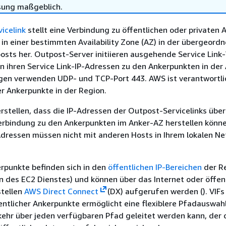
sung maßgeblich.
icelink
stellt eine Verbindung zu öffentlichen oder privaten 
) in einer bestimmten Availability Zone (AZ) in der übergeord
sts her. Outpost-Server initiieren ausgehende Service Link
 ihren Service Link-IP-Adressen zu den Ankerpunkten in der
gen verwenden UDP- und TCP-Port 443. AWS ist verantwortlic
r Ankerpunkte in der Region.
rstellen, dass die IP-Adressen der Outpost-Servicelinks über 
erbindung zu den Ankerpunkten im Anker-AZ herstellen könne
Adressen müssen nicht mit anderen Hosts in Ihrem lokalen N
rpunkte befinden sich in den
öffentlichen IP-Bereichen
der Re
 des EC2 Dienstes) und können über das Internet oder öffen
stellen
AWS Direct Connect
(DX) aufgerufen werden (). VIFs
tlicher Ankerpunkte ermöglicht eine flexiblere Pfadauswahl
kehr über jeden verfügbaren Pfad geleitet werden kann, der 