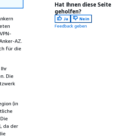
Hat Ihnen diese Seite
geholfen?
Ankern
Ja
Nein
neten
Feedback geben
-VPN-
 Anker-AZ.
h für die
Ihr
n. Die
etzwerk
gion (in
tliche
 Die
, da der
die