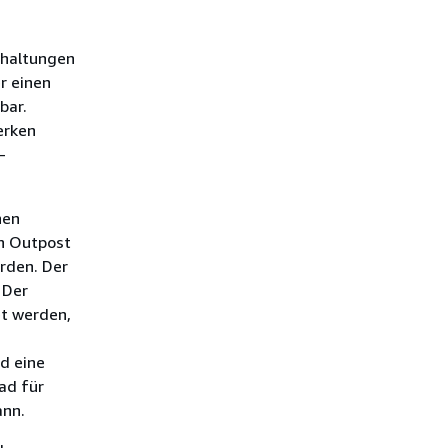
chaltungen
r einen
bar.
erken
-
hen
on Outpost
rden. Der
 Der
et werden,
d eine
ad für
ann.