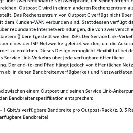
gt über zwei redundante Netzwerkpfade, um seinen öffentli
rreichen. Outpost C wird in einem anderen Rechenzentrum al
stellt. Das Rechenzentrum von Outpost C verfügt nicht über
mit dem Kunden-WAN verbunden sind. Stattdessen verfügt d
ber redundante Internetverbindungen, die von zwei verschi
bietern () bereitgestellt werden. ISPs Der Service Link-Verke
über eines der ISP-Netzwerke geleitet werden, um die Anker
rnet zu erreichen. Dieses Design ermöglicht Flexibilität bei d
s Service Link-Verkehrs über jede verfügbare öffentliche
ung. Der end-to-end Pfad hängt jedoch von öffentlichen Net
ern ab, in denen Bandbreitenverfügbarkeit und Netzwerklaten
d zwischen einem Outpost und seinen Service Link-Ankerpu
den Bandbreitenspezifikation entsprechen:
 1 Gbit/s verfügbare Bandbreite pro Outpost-Rack (z. B. 3 Ra
verfügbare Bandbreite)