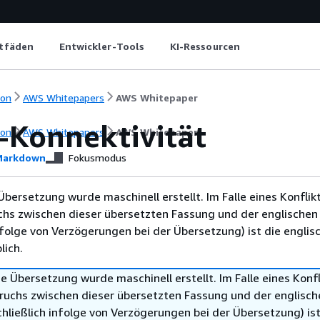
itfäden
Entwickler-Tools
KI-Ressourcen
ion
AWS Whitepapers
AWS Whitepaper
-Konnektivität
ion
AWS Whitepapers
AWS Whitepaper
arkdown
Fokusmodus
Übersetzung wurde maschinell erstellt. Im Falle eines Konflik
chs zwischen dieser übersetzten Fassung und der englischen
infolge von Verzögerungen bei der Übersetzung) ist die englis
ich.
e Übersetzung wurde maschinell erstellt. Im Falle eines Konfl
ruchs zwischen dieser übersetzten Fassung und der englisch
hließlich infolge von Verzögerungen bei der Übersetzung) ist