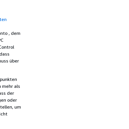
aten
onto , dem
PC
Control
 dass
muss über
rpunkten
n mehr als
ass der
gen oder
tellen, um
icht