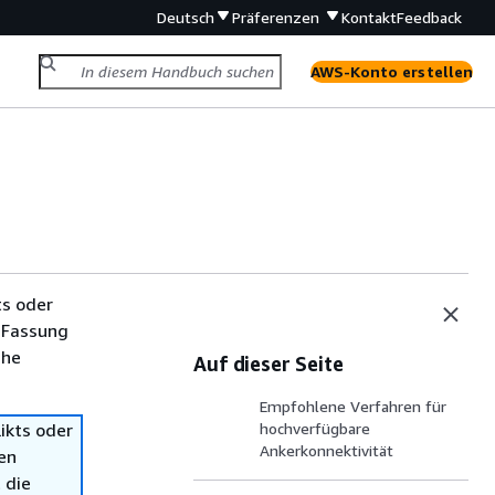
Deutsch
Präferenzen
Kontakt
Feedback
AWS-Konto erstellen
ts oder
 Fassung
che
Auf dieser Seite
Empfohlene Verfahren für
ikts oder
hochverfügbare
Ankerkonnektivität
en
 die