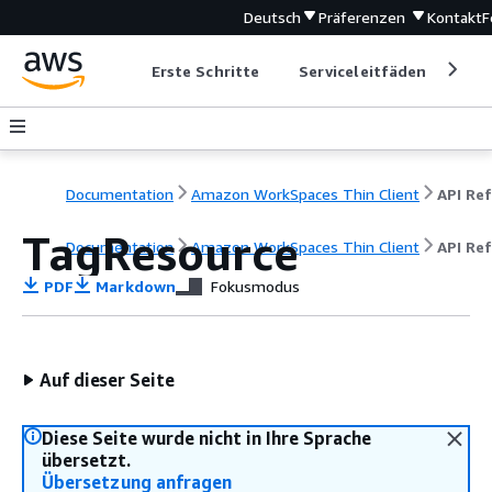
Deutsch
Präferenzen
Kontakt
F
Erste Schritte
Serviceleitfäden
Ent
Documentation
Amazon WorkSpaces Thin Client
TagResource
Documentation
Amazon WorkSpaces Thin Client
API Re
PDF
Markdown
Fokusmodus
Auf dieser Seite
Diese Seite wurde nicht in Ihre Sprache
übersetzt.
Übersetzung anfragen