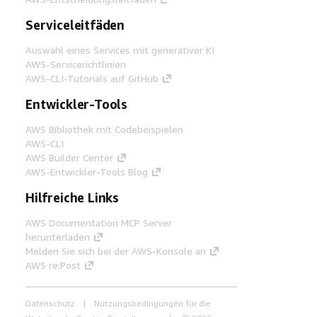
Serviceleitfäden
Auswahl eines Services mit generativer KI
AWS-Servicerichtlinien
AWS-CLI-Tutorials auf GitHub
Entwickler-Tools
AWS Bibliothek mit Codebeispielen
AWS-CLI
AWS Builder Center
AWS-Entwickler-Tools Blog
Hilfreiche Links
AWS Documentation MCP Server
herunterladen
Melden Sie sich bei der AWS-Konsole an
AWS re:Post
Datenschutz
Nutzungsbedingungen für die