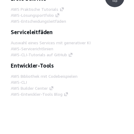
Top
AWS Praktische Tutorials
AWS-Lösungsportfolio
AWS-Entscheidungsleitfäden
Serviceleitfäden
Auswahl eines Services mit generativer KI
AWS-Servicerichtlinien
AWS-CLI-Tutorials auf GitHub
Entwickler-Tools
AWS Bibliothek mit Codebeispielen
AWS-CLI
AWS Builder Center
AWS-Entwickler-Tools Blog
Hilfreiche Links
AWS Documentation MCP Server
herunterladen
Melden Sie sich bei der AWS-Konsole an
AWS re:Post