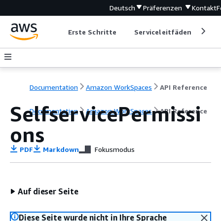
Deutsch
Präferenzen
Kontakt
F
Erste Schritte
Serviceleitfäden
Ent
Documentation
Amazon WorkSpaces
API Reference
SelfservicePermissi
Documentation
Amazon WorkSpaces
API Reference
ons
PDF
Markdown
Fokusmodus
Auf dieser Seite
Diese Seite wurde nicht in Ihre Sprache