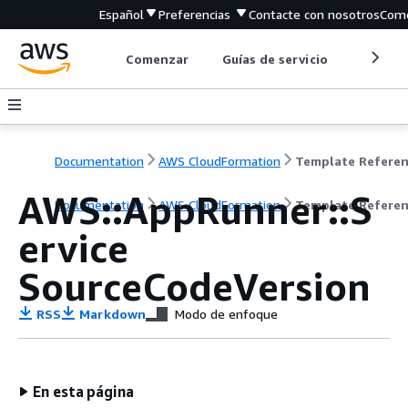
Español
Preferencias
Contacte con nosotros
Come
Comenzar
Guías de servicio
Herrami
Documentation
AWS CloudFormation
Template Refere
AWS::AppRunner::S
Documentation
AWS CloudFormation
Template Refere
ervice
SourceCodeVersion
RSS
Markdown
Modo de enfoque
En esta página