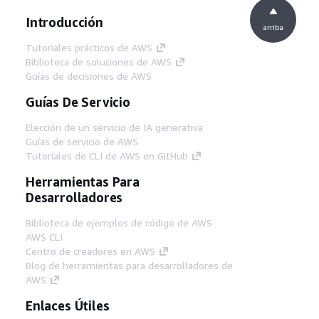
Introducción
arriba
Tutoriales prácticos de AWS
Biblioteca de soluciones de AWS
Guías de decisiones de AWS
Guías De Servicio
Elección de un servicio de IA generativa
Guías de servicio de AWS
Tutoriales de CLI de AWS en GitHub
Herramientas Para
Desarrolladores
Biblioteca de ejemplos de código de AWS
AWS CLI
Centro de creadores en AWS
Blog de herramientas para desarrolladores de
AWS
Enlaces Útiles