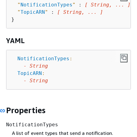
"
NotificationTypes
"
 : 
[ String, ... ]
,

"
TopicARN
"
 : 
[ String, ... ]
YAML
NotificationTypes
:
-
String
TopicARN
:
-
String
Properties
NotificationTypes
A list of event types that send a notification.