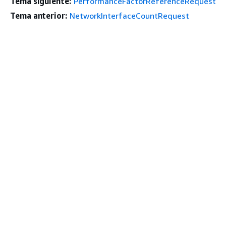
Tema siguiente:
PerformanceFactorReferenceRequest
Tema anterior:
NetworkInterfaceCountRequest