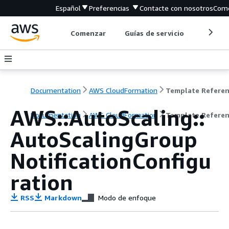
Español
Preferencias
Contacte con nosotros
Come
Comenzar
Guías de servicio
Herrami
Documentation
AWS CloudFormation
Template Refere
AWS::AutoScaling::
Documentation
AWS CloudFormation
Template Refere
AutoScalingGroup
NotificationConfigu
ration
RSS
Markdown
Modo de enfoque