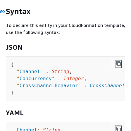
Syntax
To declare this entity in your CloudFormation template,
use the following syntax:
JSON
{
"
Channel
"
 : 
String
,

"
Concurrency
"
 : 
Integer
,

"
CrossChannelBehavior
"
 : 
CrossChannelBe
YAML
Channel
:
String