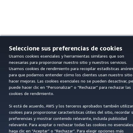
Seleccione sus preferencias de cookies
Usamos cookies esenciales y herramientas similares que son
Introducción
necesarias para proporcionar nuestro sitio y nuestros servicios.
arriba
Usamos cookies de rendimiento para recopilar estadísticas anóni
Tutoriales prácticos de AWS
para que podamos entender cómo los clientes usan nuestro sitio
Biblioteca de soluciones de AWS
hacer mejoras. Las cookies esenciales no se pueden desactivar, p
Guías de decisiones de AWS
puede hacer clic en “Personalizar” o “Rechazar” para rechazar las
cookies de rendimiento.
Guías De Servicio
Elección de un servicio de IA generativa
Si está de acuerdo, AWS y los terceros aprobados también utiliza
Guías de servicio de AWS
cookies para proporcionar características útiles del sitio, recordar 
Tutoriales de CLI de AWS en GitHub
preferencias y mostrar contenido relevante, incluida publicidad
relevante. Para aceptar o rechazar todas las cookies no esenciales
Herramientas Para
haga clic en “Aceptar” o “Rechazar”. Para elegir opciones más