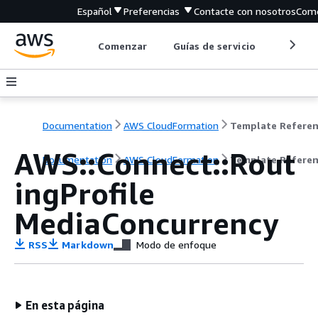
Español
Preferencias
Contacte con nosotros
Come
Comenzar
Guías de servicio
Herrami
Documentation
AWS CloudFormation
Template Refere
AWS::Connect::Rout
Documentation
AWS CloudFormation
Template Refere
ingProfile
MediaConcurrency
RSS
Markdown
Modo de enfoque
En esta página