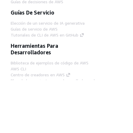
Guías de decisiones de AWS
Guías De Servicio
Elección de un servicio de IA generativa
Guías de servicio de AWS
Tutoriales de CLI de AWS en GitHub
Herramientas Para
Desarrolladores
Biblioteca de ejemplos de código de AWS
AWS CLI
Centro de creadores en AWS
Blog de herramientas para desarrolladores de
AWS
Enlaces Útiles
Descarga del servidor MCP de documentación
de AWS
Inicio de sesión en la consola de AWS
AWS re:Post