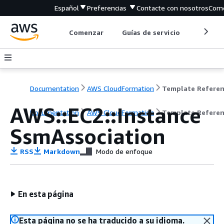
Español
Preferencias
Contacte con nosotros
Come
Comenzar
Guías de servicio
Herrami
Documentation
AWS CloudFormation
Template Refere
AWS::EC2::Instance
Documentation
AWS CloudFormation
Template Refere
SsmAssociation
RSS
Markdown
Modo de enfoque
En esta página
Esta página no se ha traducido a su idioma.