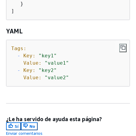
   }

]
YAML
Tags:
-
Key:
"key1"
Value:
"value1"
-
Key:
"key2"
Value:
"value2"
¿Le ha servido de ayuda esta página?
Sí
No
Enviar comentarios