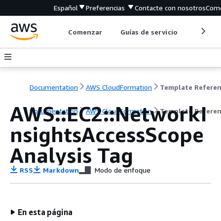
Español
Preferencias
Contacte con nosotros
Come
Comenzar
Guías de servicio
Herrami
Documentation
AWS CloudFormation
Template Refere
AWS::EC2::NetworkI
Documentation
AWS CloudFormation
Template Refere
nsightsAccessScope
Analysis Tag
RSS
Markdown
Modo de enfoque
En esta página