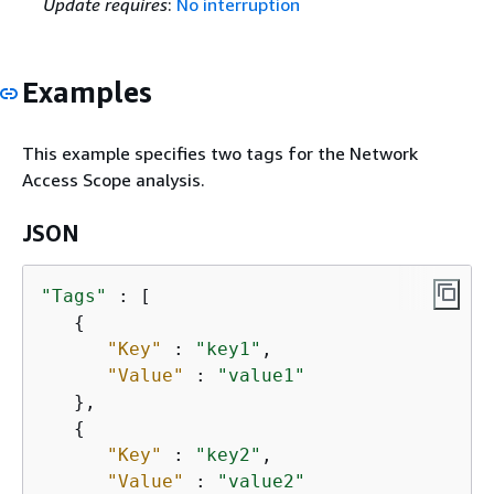
Update requires
:
No interruption
Examples
This example specifies two tags for the Network
Access Scope analysis.
JSON
"Tags"
 : [

{
"Key"
 : 
"key1"
,

"Value"
 : 
"value1"
   },

{
"Key"
 : 
"key2"
,

"Value"
 : 
"value2"