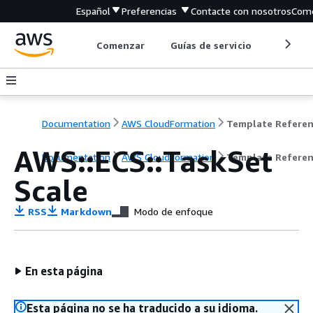
Español
Preferencias
Contacte con nosotros
Come
Comenzar
Guías de servicio
Herrami
Documentation
AWS CloudFormation
Template Refere
AWS::ECS::TaskSet
Documentation
AWS CloudFormation
Template Refere
Scale
RSS
Markdown
Modo de enfoque
En esta página
Esta página no se ha traducido a su idioma.