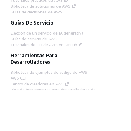
Tutoriales prácticos de AWS
Biblioteca de soluciones de AWS
Guías de decisiones de AWS
Guías De Servicio
Elección de un servicio de IA generativa
Guías de servicio de AWS
Tutoriales de CLI de AWS en GitHub
Herramientas Para
Desarrolladores
Biblioteca de ejemplos de código de AWS
AWS CLI
Centro de creadores en AWS
Blog de herramientas para desarrolladores de
AWS
Enlaces Útiles
Descarga del servidor MCP de documentación
de AWS
Inicio de sesión en la consola de AWS