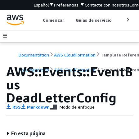
Español
Preferencias
Contacte con nosotros
Come
Comenzar
Guías de servicio
Herrami
Documentation
AWS CloudFormation
Template Refere
AWS::Events::EventB
Documentation
AWS CloudFormation
Template Refere
us
DeadLetterConfig
RSS
Markdown
Modo de enfoque
En esta página