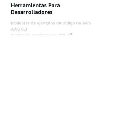
Herramientas Para
Desarrolladores
Biblioteca de ejemplos de código de AWS
AWS CLI
Centro de creadores en AWS
Blog de herramientas para desarrolladores de
AWS
Enlaces Útiles
Descarga del servidor MCP de documentación
de AWS
Inicio de sesión en la consola de AWS
AWS re:Post
Privacidad
Términos del sitio
Preferencias de
cookies
© 2026, Amazon Web Services, Inc o
sus afiliados. Todos los derechos reservados.
Español