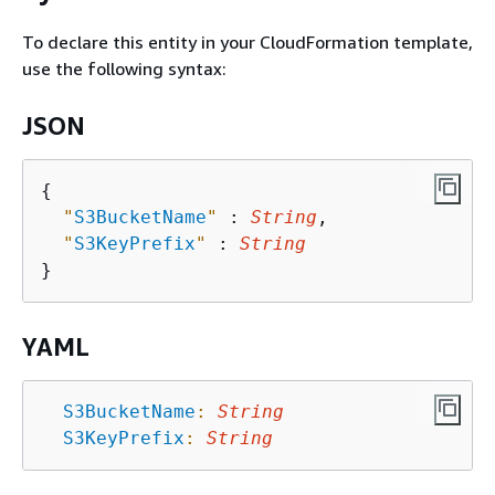
To declare this entity in your CloudFormation template,
use the following syntax:
JSON
{
"
S3BucketName
"
 : 
String
,

"
S3KeyPrefix
"
 : 
String
YAML
S3BucketName
:
String
S3KeyPrefix
:
String