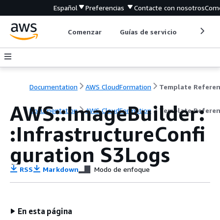
Español
Preferencias
Contacte con nosotros
Come
Comenzar
Guías de servicio
Herrami
Documentation
AWS CloudFormation
Template Refere
AWS::ImageBuilder:
Documentation
AWS CloudFormation
Template Refere
:InfrastructureConfi
guration S3Logs
RSS
Markdown
Modo de enfoque
En esta página