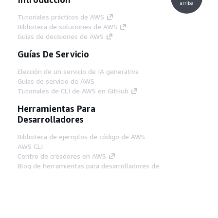
arriba
Tutoriales prácticos de AWS
Biblioteca de soluciones de AWS
Guías de decisiones de AWS
Guías De Servicio
Elección de un servicio de IA generativa
Guías de servicio de AWS
Tutoriales de CLI de AWS en GitHub
Herramientas Para
Desarrolladores
Biblioteca de ejemplos de código de AWS
AWS CLI
Centro de creadores en AWS
Blog de herramientas para desarrolladores de
AWS
Enlaces Útiles
Descarga del servidor MCP de documentación