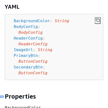
YAML
BackgroundColor
:
String
BodyConfig
:
BodyConfig
HeaderConfig
:
HeaderConfig
ImageUrl
:
String
PrimaryBtn
:
ButtonConfig
SecondaryBtn
:
ButtonConfig
Properties
BackgroundColor