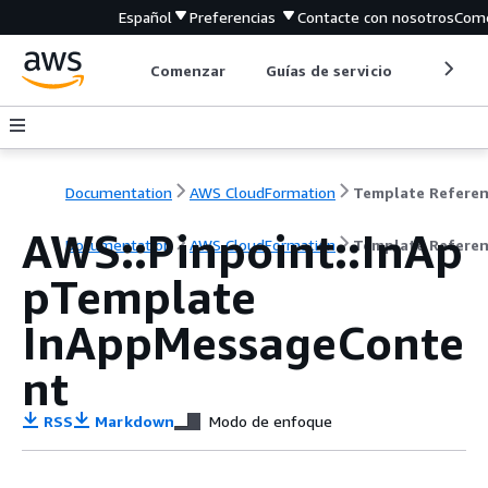
Español
Preferencias
Contacte con nosotros
Come
Comenzar
Guías de servicio
Herrami
Documentation
AWS CloudFormation
Template Refere
AWS::Pinpoint::InAp
Documentation
AWS CloudFormation
Template Refere
pTemplate
InAppMessageConte
nt
RSS
Markdown
Modo de enfoque