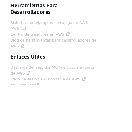
Herramientas Para
Desarrolladores
Biblioteca de ejemplos de código de AWS
AWS CLI
Centro de creadores en AWS
Blog de herramientas para desarrolladores de
AWS
Enlaces Útiles
Descarga del servidor MCP de documentación
de AWS
Inicio de sesión en la consola de AWS
AWS re:Post
Privacidad
Términos del sitio
Preferencias de
cookies
© 2026, Amazon Web Services, Inc o
sus afiliados. Todos los derechos reservados.
Español