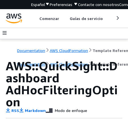
Español
Preferencias
Contacte con nosotros
Come
Comenzar
Guías de servicio
Herrami
Documentation
AWS CloudFormation
Template Refere
AWS::QuickSight::D
Documentation
AWS CloudFormation
Template Refere
ashboard
AdHocFilteringOpti
on
RSS
Markdown
Modo de enfoque