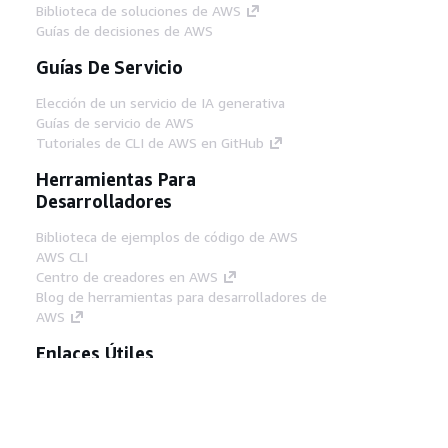
Biblioteca de soluciones de AWS
Guías de decisiones de AWS
Guías De Servicio
Elección de un servicio de IA generativa
Guías de servicio de AWS
Tutoriales de CLI de AWS en GitHub
Herramientas Para
Desarrolladores
Biblioteca de ejemplos de código de AWS
AWS CLI
Centro de creadores en AWS
Blog de herramientas para desarrolladores de
AWS
Enlaces Útiles
Descarga del servidor MCP de documentación
de AWS
Inicio de sesión en la consola de AWS