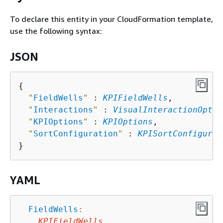
To declare this entity in your CloudFormation template,
use the following syntax:
JSON
{
"
FieldWells
"
 : 
KPIFieldWells
,

"
Interactions
"
 : 
VisualInteractionOptio
"
KPIOptions
"
 : 
KPIOptions
,

"
SortConfiguration
"
 : 
KPISortConfigurat
YAML
FieldWells
:
KPIFieldWells