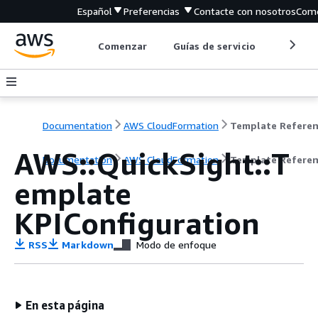
Español
Preferencias
Contacte con nosotros
Come
Comenzar
Guías de servicio
Herrami
Documentation
AWS CloudFormation
Template Refere
AWS::QuickSight::T
Documentation
AWS CloudFormation
Template Refere
emplate
KPIConfiguration
RSS
Markdown
Modo de enfoque
En esta página