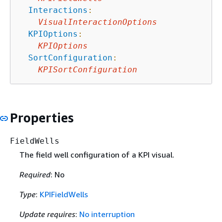
Interactions
:
VisualInteractionOptions
KPIOptions
:
KPIOptions
SortConfiguration
:
KPISortConfiguration
Properties
FieldWells
The field well configuration of a KPI visual.
Required
: No
Type
:
KPIFieldWells
Update requires
:
No interruption