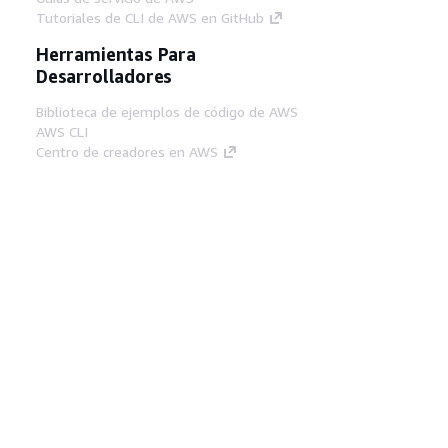
Tutoriales de CLI de AWS en GitHub
Herramientas Para
Desarrolladores
Biblioteca de ejemplos de código de AWS
AWS CLI
Centro de creadores en AWS
Blog de herramientas para desarrolladores de
AWS
Enlaces Útiles
Descarga del servidor MCP de documentación
de AWS
Inicio de sesión en la consola de AWS
AWS re:Post
Privacidad
Términos del sitio
Preferencias de
cookies
© 2026, Amazon Web Services, Inc o
sus afiliados. Todos los derechos reservados.