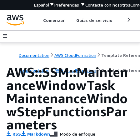
Español
Preferencias
Contacte con nosotros
Come
Comenzar
Guías de servicio
Herrami
Documentation
AWS CloudFormation
Template Refere
AWS::SSM::Mainten
Documentation
AWS CloudFormation
Template Refere
anceWindowTask
MaintenanceWindo
wStepFunctionsPar
ameters
RSS
Markdown
Modo de enfoque