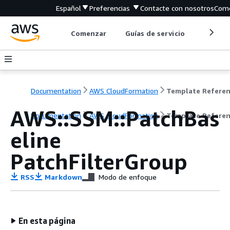
Español
Preferencias
Contacte con nosotros
Come
Comenzar
Guías de servicio
Herrami
Documentation
AWS CloudFormation
Template Refere
AWS::SSM::PatchBas
Documentation
AWS CloudFormation
Template Refere
eline
PatchFilterGroup
RSS
Markdown
Modo de enfoque
En esta página