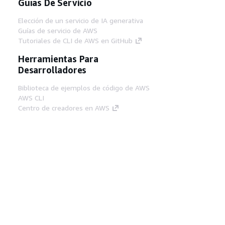
Guías De Servicio
Elección de un servicio de IA generativa
Guías de servicio de AWS
Tutoriales de CLI de AWS en GitHub
Herramientas Para
Desarrolladores
Biblioteca de ejemplos de código de AWS
AWS CLI
Centro de creadores en AWS
Blog de herramientas para desarrolladores de
AWS
Enlaces Útiles
Descarga del servidor MCP de documentación
de AWS
Inicio de sesión en la consola de AWS
AWS re:Post
Privacidad
Términos del sitio
Preferencias de