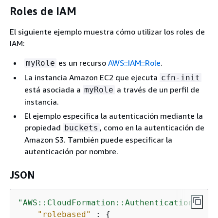
Roles de IAM
El siguiente ejemplo muestra cómo utilizar los roles de
IAM:
es un recurso
AWS::IAM::Role
.
myRole
La instancia Amazon EC2 que ejecuta
cfn-init
está asociada a
a través de un perfil de
myRole
instancia.
El ejemplo especifica la autenticación mediante la
propiedad
, como en la autenticación de
buckets
Amazon S3. También puede especificar la
autenticación por nombre.
JSON
"AWS::CloudFormation::Authentication"
: 
{
"rolebased"
 : 
{