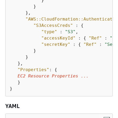
            }

         }

      },

"AWS::CloudFormation::Authenticatio
"S3AccessCreds"
 : 
{
"type"
 : 
"S3"
,

"accessKeyId"
 : 
{
"Ref"
 : 
"Ac
"secretKey"
 : 
{
"Ref"
 : 
"Secr
         }

      }

   },

"Properties"
: 
{
EC2 Resource Properties ...
   }

}        
YAML