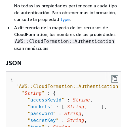
No todas las propiedades pertenecen a cada tipo
de autenticación. Para obtener más información,
consulte la propiedad
type
.
A diferencia de la mayoría de los recursos de
CloudFormation, los nombres de las propiedades
AWS::CloudFormation::Authentication
usan minúsculas.
JSON
{
"AWS::CloudFormation::Authentication"
{
"
String
"
 : 
{
"
accessKeyId
"
 : 
String
,

"
buckets
"
 : [ 
String, ...
 ],

"
password
"
 : 
String
,

"
secretKey
"
 : 
String
,
