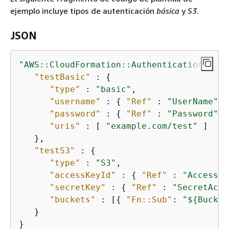
ejemplo incluye tipos de autenticación
básica
y
S3
.
JSON
"AWS::CloudFormation::Authentication"
 : 
{
"testBasic"
 : 
{
"type"
 : 
"basic"
,

"username"
 : 
{
"Ref"
 : 
"UserName"
 }
"password"
 : 
{
"Ref"
 : 
"Password"
 }
"uris"
 : [ 
"example.com/test"
 ]

   },

"testS3"
 : 
{
"type"
 : 
"S3"
,

"accessKeyId"
 : 
{
"Ref"
 : 
"AccessKe
"secretKey"
 : 
{
"Ref"
 : 
"SecretAcce
"buckets"
 : [
{
"Fn::Sub"
: 
"$
{
Bucket
   }

}        