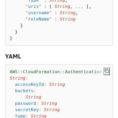
"
type
"
 : 
String
,

"
uris
"
 : [ 
String, ...
 ],

"
username
"
 : 
String
,

"
roleName
"
 : 
String
    }

  }

}
YAML
AWS::CloudFormation::Authentication
String
:
accessKeyId
:
String
buckets
:
-
String
password
:
String
secretKey
:
String
type
:
String