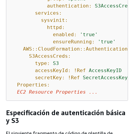
authentication:
S3AccessCreds
services:
sysvinit:
httpd:
enabled:
'true'
ensureRunning:
'true'
AWS::CloudFormation::Authentication:
S3AccessCreds:
type:
S3
accessKeyId:
!Ref
AccessKeyID
secretKey:
!Ref
SecretAccessKey
Properties:
EC2
Resource
Properties
...
Especificación de autenticación básica
y S3
El siguiente fragmento de código de plantilla de