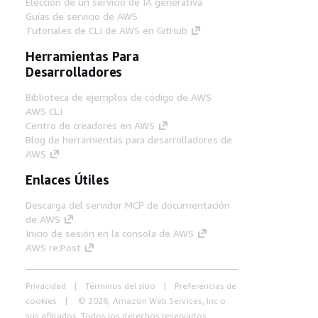
Elección de un servicio de IA generativa
Guías de servicio de AWS
Tutoriales de CLI de AWS en GitHub
Herramientas Para
Desarrolladores
Biblioteca de ejemplos de código de AWS
AWS CLI
Centro de creadores en AWS
Blog de herramientas para desarrolladores de
AWS
Enlaces Útiles
Descarga del servidor MCP de documentación
de AWS
Inicio de sesión en la consola de AWS
AWS re:Post
Privacidad
Términos del sitio
Preferencias de
cookies
© 2026, Amazon Web Services, Inc o
sus afiliados. Todos los derechos reservados.