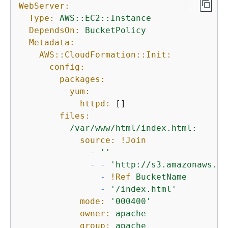
WebServer:
Type:
AWS::EC2::Instance
DependsOn:
BucketPolicy
Metadata:
AWS::CloudFormation::Init:
config:
packages:
yum:
httpd:
 []

files:
/var/www/html/index.html:
source:
!Join
-
''
-
-
'http://s3.amazonaws.co
-
!Ref
BucketName
-
'/index.html'
mode:
'000400'
owner:
apache
group:
apache