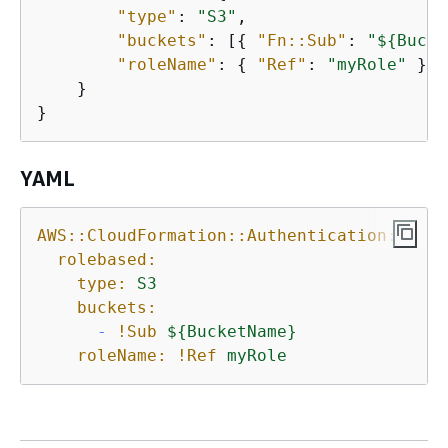
"type"
: 
"S3"
,

"buckets"
: [
{
"Fn::Sub"
: 
"$
{
Bucke
"roleName"
: 
{
"Ref"
: 
"myRole"
 }

    }

}
YAML
AWS::CloudFormation::Authentication:
rolebased:
type:
S3
buckets:
-
!Sub
$
{
BucketName}
roleName:
!Ref
myRole