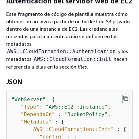
Autenticación del servidor web de EC2
Este fragmento de código de plantilla muestra cómo
obtener un archivo a partir de un bucket de S3 privado
dentro de una instancia de EC2. Las credenciales
utilizadas para la autenticación se definen en los
metadatos
y los
AWS::CloudFormation::Authentication
metadatos
hacen
AWS::CloudFormation::Init
referencia a ellas en la sección
files
.
JSON
"WebServer"
: 
{
"Type"
: 
"AWS::EC2::Instance"
,

"DependsOn"
 : 
"BucketPolicy"
,

"Metadata"
 : 
{
"AWS::CloudFormation::Init"
 : 
{
"config"
 : 
{