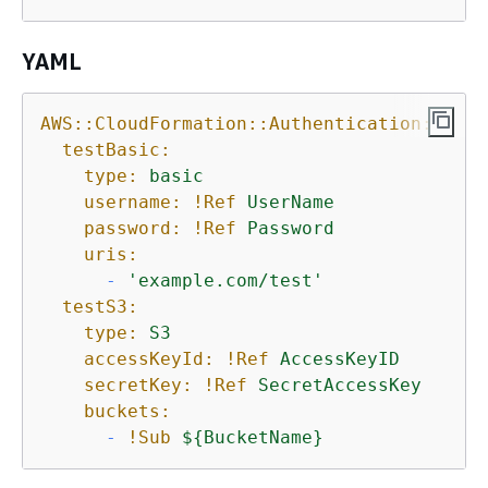
YAML
AWS::CloudFormation::Authentication:
testBasic:
type:
basic
username:
!Ref
UserName
password:
!Ref
Password
uris:
-
'example.com/test'
testS3:
type:
S3
accessKeyId:
!Ref
AccessKeyID
secretKey:
!Ref
SecretAccessKey
buckets:
-
!Sub
$
{
BucketName}