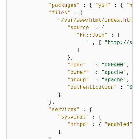
"packages"
 : 
{
"yum"
 : 
{
"htt
"files"
 : 
{
"/var/www/html/index.html"
"source"
 : 
{
"Fn::Join"
 : [

""
, [ 
"http://s3.
                     ]

                  },

"mode"
   : 
"000400"
,

"owner"
  : 
"apache"
,

"group"
  : 
"apache"
,

"authentication"
 : 
"S3A
               }

            },

"services"
 : 
{
"sysvinit"
 : 
{
"httpd"
 : 
{
"enabled"
 :
               }
