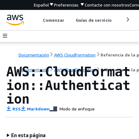
Español
Preferencias
Contacte con nosotros
Come
Comenzar
Guías de servicio
Herrami
Documentación
AWS CloudFormation
AWS::CloudFormat
Documentación
AWS CloudFormation
Referencia de la p
ion::Authenticat
ion
RSS
Markdown
Modo de enfoque
En esta página