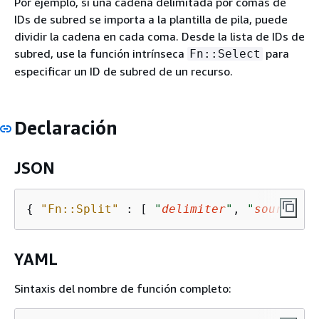
Por ejemplo, si una cadena delimitada por comas de
IDs de subred se importa a la plantilla de pila, puede
dividir la cadena en cada coma. Desde la lista de IDs de
subred, use la función intrínseca
para
Fn::Select
especificar un ID de subred de un recurso.
Declaración
JSON
{
"Fn::Split"
 : [ 
"
delimiter
"
, 
"
source st
YAML
Sintaxis del nombre de función completo: