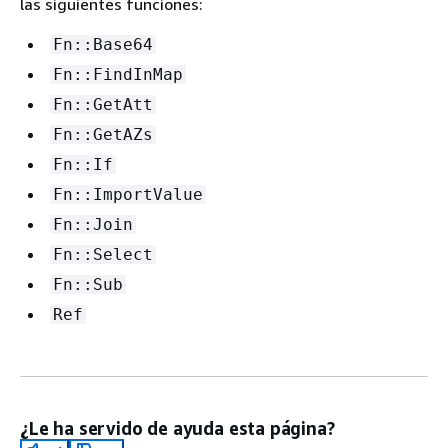
las siguientes funciones:
Fn::Base64
Fn::FindInMap
Fn::GetAtt
Fn::GetAZs
Fn::If
Fn::ImportValue
Fn::Join
Fn::Select
Fn::Sub
Ref
¿Le ha servido de ayuda esta página?