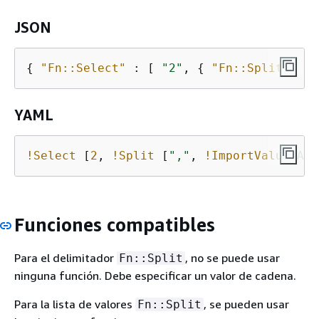
JSON
{
"Fn::Select"
 : [ 
"2"
, 
{
"Fn::Split"
: [
"
YAML
!Select
 [
2
, 
!Split
 [
","
, 
!ImportValue
Acc
Funciones compatibles
Para el delimitador
, no se puede usar
Fn::Split
ninguna función. Debe especificar un valor de cadena.
Para la lista de valores
, se pueden usar
Fn::Split