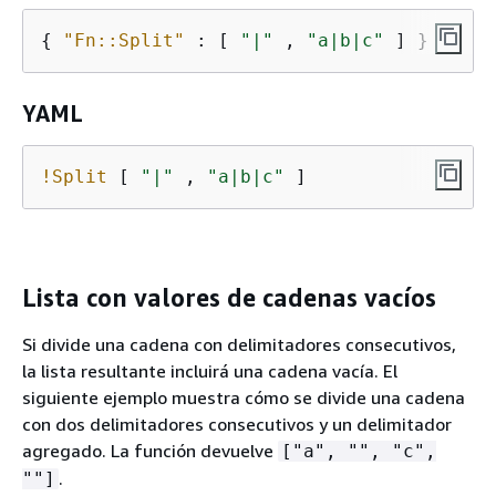
{
"Fn::Split"
 : [ 
"|"
 , 
"a|b|c"
 ] }
YAML
!Split
 [ 
"|"
 , 
"a|b|c"
 ]
Lista con valores de cadenas vacíos
Si divide una cadena con delimitadores consecutivos,
la lista resultante incluirá una cadena vacía. El
siguiente ejemplo muestra cómo se divide una cadena
con dos delimitadores consecutivos y un delimitador
agregado. La función devuelve
["a", "", "c",
.
""]