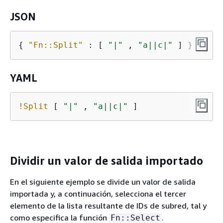
JSON
{
"Fn::Split"
 : [ 
"|"
 , 
"a||c|"
 ] }
YAML
!Split
 [ 
"|"
 , 
"a||c|"
 ]
Dividir un valor de salida importado
En el siguiente ejemplo se divide un valor de salida
importada y, a continuación, selecciona el tercer
elemento de la lista resultante de IDs de subred, tal y
como especifica la función
.
Fn::Select