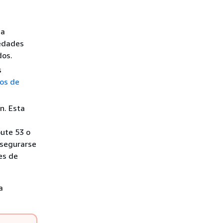
 a
iedades
dos.
s
pos de
n. Esta
oute 53 o
asegurarse
es de
a