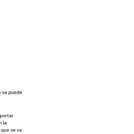
e se puede
mportar
n la
 que se va