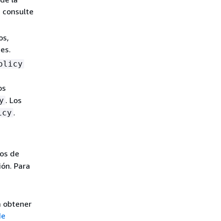
, consulte
os,
es.
olicy
os
. Los
y
.
icy
pos de
ión. Para
a obtener
de