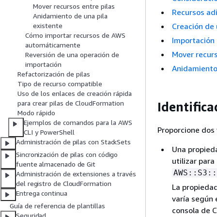
Mover recursos entre pilas
Recursos adi
Anidamiento de una pila
Creación de 
existente
Cómo importar recursos de AWS
Importación 
automáticamente
Mover recurs
Reversión de una operación de
importación
Anidamiento 
Refactorización de pilas
Tipo de recurso compatible
Uso de los enlaces de creación rápida
para crear pilas de CloudFormation
Identifica
Modo rápido
Ejemplos de comandos para la AWS
Proporcione dos 
CLI y PowerShell
Administración de pilas con StackSets
Una propieda
Sincronización de pilas con código
utilizar para
fuente almacenado de Git
AWS::S3::
Administración de extensiones a través
del registro de CloudFormation
La propiedad
Entrega continua
varía según 
Guía de referencia de plantillas
consola de C
Seguridad