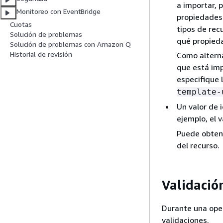
a importar, 
Monitoreo con EventBridge
propiedades 
Cuotas
tipos de rec
Solución de problemas
qué propieda
Solución de problemas con Amazon Q
Historial de revisión
Como alterna
que está imp
especifique 
template-
Un valor de i
ejemplo, el 
Puede obtene
del recurso.
Validació
Durante una oper
validaciones.