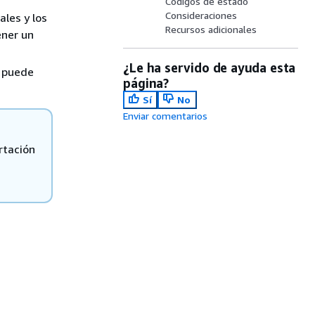
Códigos de estado
Consideraciones
ales y los
Recursos adicionales
ener un
¿Le ha servido de ayuda esta
n puede
página?
Sí
No
Enviar comentarios
rtación