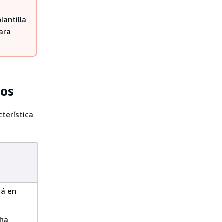
lantilla
ara
sos
cterística
tá en
 ha