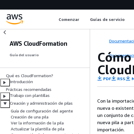
Comenzar
Guías de servicio
Documentaci
AWS CloudFormation
Cómo 
Documentaci
Guía del usuario
Cloud
Qué es CloudFormation?
PDF
RSS
M
Introducción
Prácticas recomendadas
Trabajo con plantillas
Con la importaci
Creación y administración de pilas
nueva o existent
Guía de configuración del agente
un conjunto de c
Creación de una pila
nueva pila a part
Ver la información de la pila
Actualizar la plantilla de pila
importación.