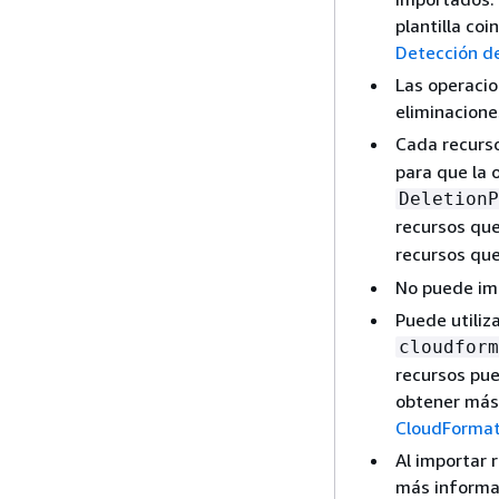
plantilla co
Detección de
Las operacio
eliminacione
Cada recurso
para que la 
DeletionP
recursos qu
recursos que
No puede imp
Puede utiliza
cloudform
recursos pue
obtener más
CloudFormat
Al importar 
más informac