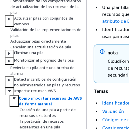
Comprensión de los comportamientos
de actualización de los recursos de la
Una plantilla
pila
recursos que
Actualizar pilas con conjuntos de
atributo de 
cambios
Identificado
Validación de las implementaciones de
pilas
usar para asi
Actualizaar pilas directamente
Cancelar una actualización de pila
nota
Eliminar una pila
Monitorizar el progreso de la pila
CloudForm
de recurso
Revierta su pila ante una brecha de
alarma
secundari
Detectar cambios de configuración
no administrados en pilas y recursos
Importar recursos AWS
Temas
Cómo importar recursos de AWS
Identificado
de forma manual
Creación de una pila a partir de
Validación
recursos existentes
Códigos de 
Importación de recursos
existentes en una pila
Consideraci