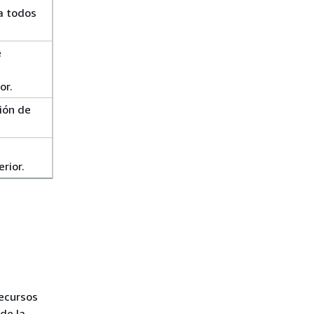
a todos
e
or.
ción de
erior.
recursos
de la