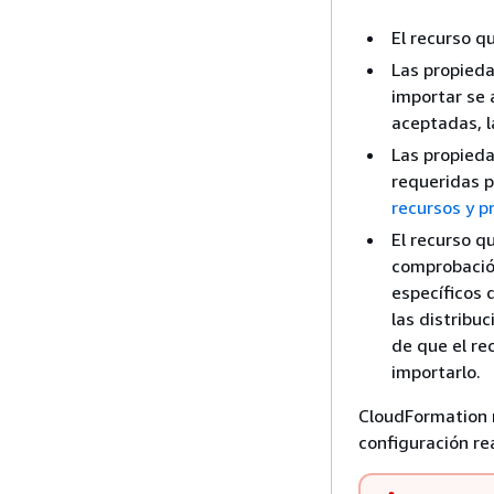
El recurso q
Las propieda
importar se 
aceptadas, l
Las propieda
requeridas p
recursos y 
El recurso q
comprobación
específicos 
las distribu
de que el re
importarlo.
CloudFormation n
configuración re