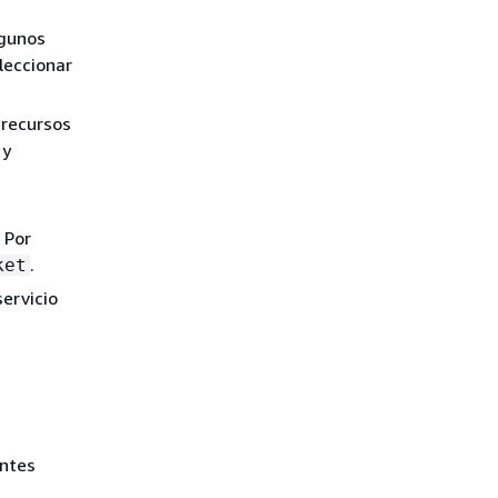
lgunos
leccionar
 recursos
y
 Por
.
ket
servicio
entes