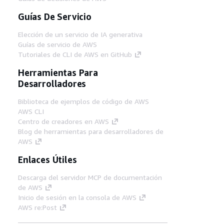
Guías De Servicio
Elección de un servicio de IA generativa
Guías de servicio de AWS
Tutoriales de CLI de AWS en GitHub
Herramientas Para
Desarrolladores
Biblioteca de ejemplos de código de AWS
AWS CLI
Centro de creadores en AWS
Blog de herramientas para desarrolladores de
AWS
Enlaces Útiles
Descarga del servidor MCP de documentación
de AWS
Inicio de sesión en la consola de AWS
AWS re:Post