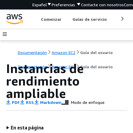
Español
Preferencias
Contacte con nosotros
Come
Comenzar
Guías de servicio
Herrami
Documentación
Amazon EC2
Guía del usuario
Instancias de
Documentación
Amazon EC2
Guía del usuario
rendimiento
ampliable
PDF
RSS
Markdown
Modo de enfoque
En esta página