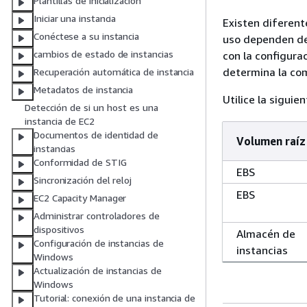
Plantillas de inicialización
Iniciar una instancia
Existen diferent
Conéctese a su instancia
uso dependen del
cambios de estado de instancias
con la configura
determina la com
Recuperación automática de instancia
Metadatos de instancia
Utilice la siguie
Detección de si un host es una
instancia de EC2
Documentos de identidad de
Volumen raíz
instancias
Conformidad de STIG
EBS
Sincronización del reloj
EBS
EC2 Capacity Manager
Administrar controladores de
dispositivos
Almacén de
Configuración de instancias de
instancias
Windows
Actualización de instancias de
Windows
Tutorial: conexión de una instancia de