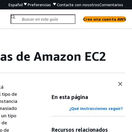
Español
Preferencias
Contacte con nosotros
Comentarios
Cree una cuenta AWS
cias de Amazon EC2
tá
l tipo de
En esta página
nstancia
masiado
¿Qué instrucciones seguir?
 un tipo
o de
Recursos relacionados
po de