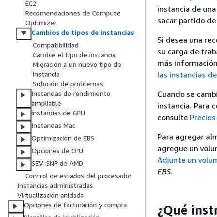
EC2
instancia de una
Recomendaciones de Compute
sacar partido de
Optimizer
Cambios de tipos de instancias
Si desea una re
Compatibilidad
su carga de trab
Cambie el tipo de instancia
más información
Migración a un nuevo tipo de
las instancias d
instancia
Solución de problemas
Cuando se cambia
Instancias de rendimiento
ampliable
instancia. Para 
instancias de GPU
consulte
Precio
Instancias Mac
Para agregar alm
Optimización de EBS
agregue un volum
Opciones de CPU
Adjunte un volu
SEV-SNP de AMD
EBS
.
Control de estados del procesador
Instancias administradas
Virtualización anidada
Opciones de facturación y compra
¿Qué inst