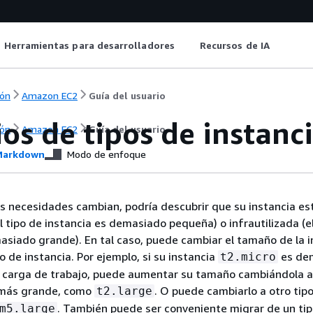
Herramientas para desarrolladores
Recursos de IA
ón
Amazon EC2
Guía del usuario
os de tipos de instan
ón
Amazon EC2
Guía del usuario
arkdown
Modo de enfoque
 necesidades cambian, podría descubrir que su instancia es
l tipo de instancia es demasiado pequeña) o infrautilizada (e
asiado grande). En tal caso, puede cambiar el tamaño de la i
o de instancia. Por ejemplo, si su instancia
es de
t2.micro
 carga de trabajo, puede aumentar su tamaño cambiándola a
 más grande, como
. O puede cambiarlo a otro tip
t2.large
. También puede ser conveniente migrar de un ti
m5.large