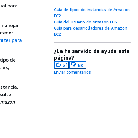
ual para
Guía de tipos de instancias de Amazon
EC2
Guía del usuario de Amazon EBS
 manejar
Guía para desarrolladores de Amazon
btener
EC2
izer para
¿Le ha servido de ayuda esta
página?
tipo de
Sí
No
cias,
Enviar comentarios
nstancia,
sulte
 Amazon