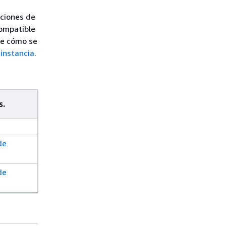
cciones de
compatible
de cómo se
 instancia
.
s.
a
de
de