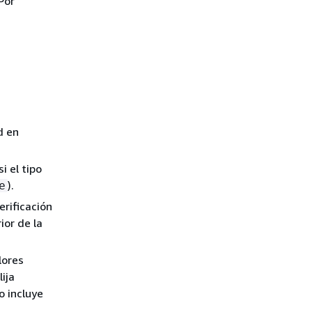
Por
d en
i el tipo
).
e
erificación
ior de la
lores
ija
o incluye