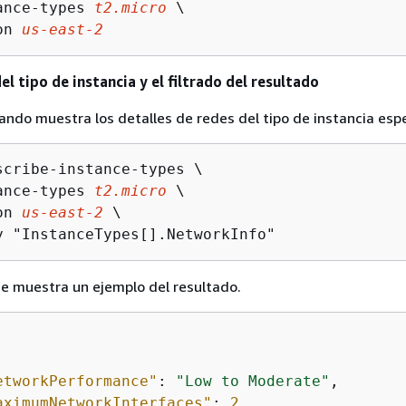
ance-types 
t2.micro
 \

on 
us-east-2
el tipo de instancia y el filtrado del resultado
ando muestra los detalles de redes del tipo de instancia espe
scribe-instance-types \

ance-types 
t2.micro
 \

on 
us-east-2
 \

y "InstanceTypes[].NetworkInfo"
se muestra un ejemplo del resultado.
etworkPerformance"
: 
"Low to Moderate"
,

aximumNetworkInterfaces"
: 
2
,
