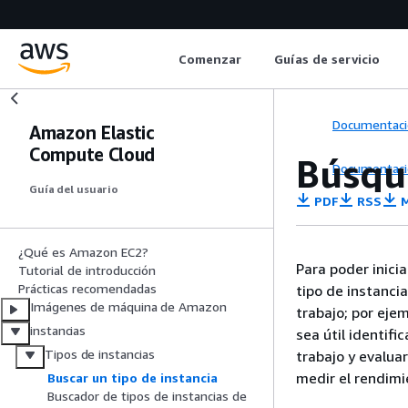
Comenzar
Guías de servicio
Documentaci
Amazon Elastic
Compute Cloud
Búsqu
Documentaci
Guía del usuario
PDF
RSS
M
¿Qué es Amazon EC2?
Para poder inicia
Tutorial de introducción
Prácticas recomendadas
tipo de instanci
Imágenes de máquina de Amazon
trabajo; por ej
instancias
sea útil identifi
Tipos de instancias
trabajo y evalua
medir el rendimi
Buscar un tipo de instancia
Buscador de tipos de instancias de