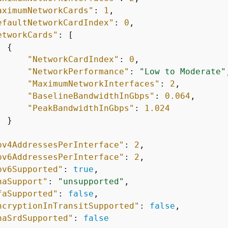
aximumNetworkCards"
: 
1
,

efaultNetworkCardIndex"
: 
0
,

etworkCards"
: [

{
"NetworkCardIndex"
: 
0
,

"NetworkPerformance"
: 
"Low to Moderate"
"MaximumNetworkInterfaces"
: 
2
,

"BaselineBandwidthInGbps"
: 
0.064
,

"PeakBandwidthInGbps"
: 
1.024
 }

pv4AddressesPerInterface"
: 
2
,

pv6AddressesPerInterface"
: 
2
,

pv6Supported"
: 
true
,

naSupport"
: 
"unsupported"
,

faSupported"
: 
false
,

ncryptionInTransitSupported"
: 
false
,

naSrdSupported"
: 
false