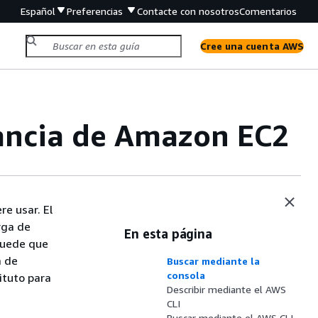
Español
Preferencias
Contacte con nosotros
Comentarios
Cree una cuenta AWS
tancia de Amazon EC2
re usar. El
rga de
En esta página
Puede que
a de
Buscar mediante la
consola
ituto para
Describir mediante el AWS
CLI
Buscar mediante el AWS CLI