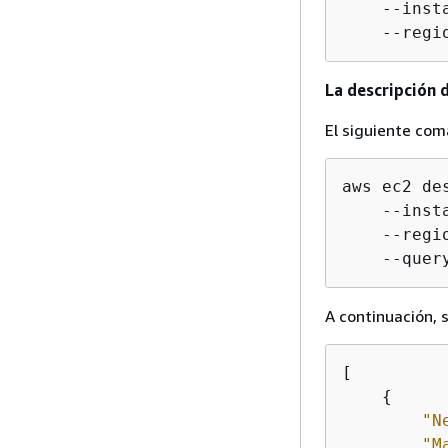
    --inst
    --regi
La descripción d
El siguiente com
aws ec2 de
    --inst
    --regi
    --quer
A continuación, 
[

{
"N
"M