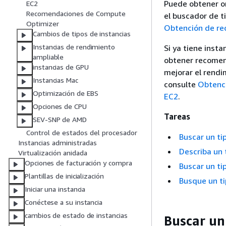
Puede obtener or
EC2
Recomendaciones de Compute
el buscador de t
Optimizer
Obtención de re
Cambios de tipos de instancias
Instancias de rendimiento
Si ya tiene inst
ampliable
obtener recomend
instancias de GPU
mejorar el rendi
Instancias Mac
consulte
Obtenci
Optimización de EBS
EC2
.
Opciones de CPU
Tareas
SEV-SNP de AMD
Control de estados del procesador
Buscar un ti
Instancias administradas
Describa un 
Virtualización anidada
Opciones de facturación y compra
Buscar un ti
Plantillas de inicialización
Busque un ti
Iniciar una instancia
Conéctese a su instancia
cambios de estado de instancias
Buscar un