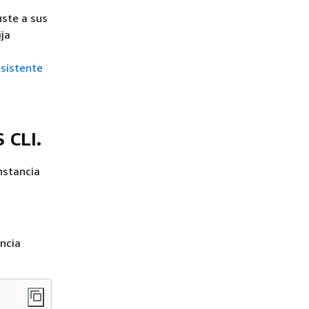
uste a sus
ija
asistente
 CLI.
nstancia
ancia