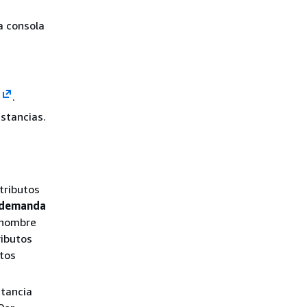
a consola
.
nstancias.
u
atributos
o demanda
l nombre
ributos
utos
stancia