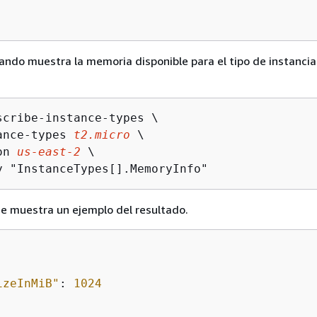
ando muestra la memoria disponible para el tipo de instancia
scribe-instance-types \

ance-types 
t2.micro
 \

on 
us-east-2
 \

y "InstanceTypes[].MemoryInfo"
se muestra un ejemplo del resultado.
izeInMiB"
: 
1024