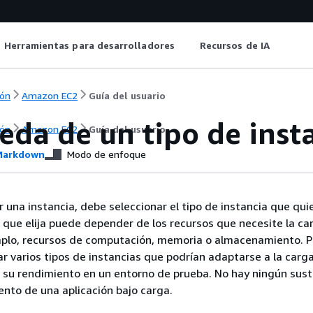
Herramientas para desarrolladores
Recursos de IA
ón
Amazon EC2
Guía del usuario
eda de un tipo de ins
ón
Amazon EC2
Guía del usuario
arkdown
Modo de enfoque
r una instancia, debe seleccionar el tipo de instancia que quie
a que elija puede depender de los recursos que necesite la ca
emplo, recursos de computación, memoria o almacenamiento. 
car varios tipos de instancias que podrían adaptarse a la carg
r su rendimiento en un entorno de prueba. No hay ningún sust
ento de una aplicación bajo carga.