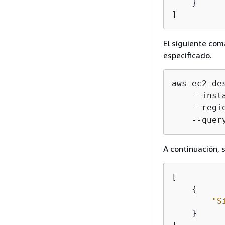
    }

]
El siguiente com
especificado.
aws ec2 de
    --inst
    --regi
    --quer
A continuación, 
[

{
"S
    }
