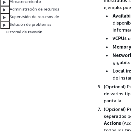
mostrados so
Almacenamiento
ejemplo, pued
Administración de recursos
Availabi
Supervisión de recursos de
disponib
Solución de problemas
informac
Historial de revisión
vCPUs
Memory 
Networ
gigabits
Local i
de insta
(Opcional) P
de varios ti
pantalla.
(Opcional) P
separados por
Actions
(Acc
todos los tip