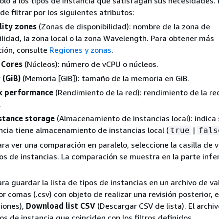
lo a los tipos de instancia que satisfagan sus necesidades. 
e filtrar por los siguientes atributos:
lity zones
(Zonas de disponibilidad): nombre de la zona de
ilidad, la zona local o la zona Wavelength. Para obtener más
ión, consulte
Regiones y zonas
.
o
Cores
(Núcleos): número de vCPU o núcleos.
(GiB)
(Memoria [GiB]): tamaño de la memoria en GiB.
k performance
(Rendimiento de la red): rendimiento de la re
.
nstance storage
(Almacenamiento de instancias local): indica s
ncia tiene almacenamiento de instancias local (
|
true
fals
ara ver una comparación en paralelo, seleccione la casilla de v
pos de instancias. La comparación se muestra en la parte infer
ara guardar la lista de tipos de instancias en un archivo de va
 comas (.csv) con objeto de realizar una revisión posterior, el
iones),
Download list CSV
(Descargar CSV de lista). El archiv
os de instancia que coinciden con los filtros definidos.