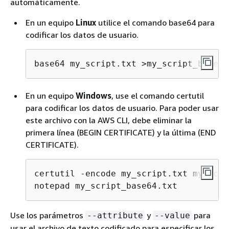
automáticamente.
En un equipo
Linux
utilice el comando base64 para
codificar los datos de usuario.
base64 my_script.txt >my_script_base64
En un equipo
Windows
, use el comando certutil
para codificar los datos de usuario. Para poder usar
este archivo con la AWS CLI, debe eliminar la
primera línea (BEGIN CERTIFICATE) y la última (END
CERTIFICATE).
certutil -encode my_script.txt my_scri
notepad my_script_base64.txt
Use los parámetros
y
para
--attribute
--value
usar el archivo de texto codificado para especificar los