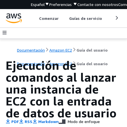
Español
Preferencias
Contacte con nosotros
Come
Comenzar
Guías de servicio
Herrami
Documentación
Amazon EC2
Guía del usuario
Ejecución de
Documentación
Amazon EC2
Guía del usuario
comandos al lanzar
una instancia de
EC2 con la entrada
de datos de usuario
PDF
RSS
Markdown
Modo de enfoque