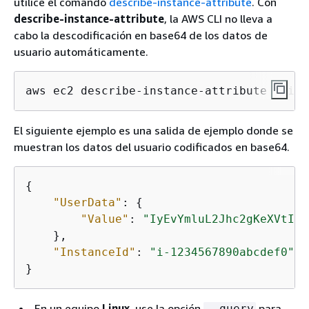
utilice el comando
describe-instance-attribute
. Con
describe-instance-attribute
, la AWS CLI no lleva a
cabo la descodificación en base64 de los datos de
usuario automáticamente.
aws ec2 describe-instance-attribute --ins
El siguiente ejemplo es una salida de ejemplo donde se
muestran los datos del usuario codificados en base64.
{
"UserData"
: 
{
"Value"
: 
"IyEvYmluL2Jhc2gKeXVtIHV
    },

"InstanceId"
: 
"i-1234567890abcdef0"
}
En un equipo
Linux
, use la opción
para
--query