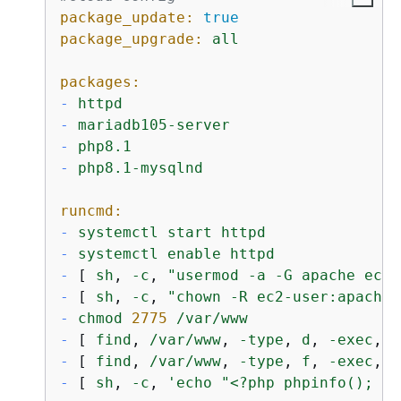
package_update:
true
package_upgrade:
all
packages:
-
httpd
-
mariadb105-server
-
php8.1
-
php8.1-mysqlnd
runcmd:
-
systemctl
start
httpd
-
systemctl
enable
httpd
-
 [ 
sh
, 
-c
, 
"usermod -a -G apache ec2-
-
 [ 
sh
, 
-c
, 
"chown -R ec2-user:apache 
-
chmod
2775
/var/www
-
 [ 
find
, 
/var/www
, 
-type
, 
d
, 
-exec
, 
c
-
 [ 
find
, 
/var/www
, 
-type
, 
f
, 
-exec
, 
c
-
 [ 
sh
, 
-c
, 
'echo "<?php phpinfo(); ?>