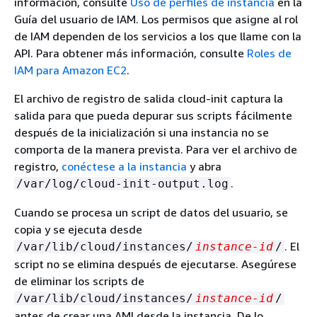
información, consulte
Uso de perfiles de instancia
en la
Guía del usuario de IAM. Los permisos que asigne al rol
de IAM dependen de los servicios a los que llame con la
API. Para obtener más información, consulte
Roles de
IAM para Amazon EC2
.
El archivo de registro de salida cloud-init captura la
salida para que pueda depurar sus scripts fácilmente
después de la inicialización si una instancia no se
comporta de la manera prevista. Para ver el archivo de
registro,
conéctese a la instancia
y abra
.
/var/log/cloud-init-output.log
Cuando se procesa un script de datos del usuario, se
copia y se ejecuta desde
. El
/var/lib/cloud/instances/
instance-id
/
script no se elimina después de ejecutarse. Asegúrese
de eliminar los scripts de
/var/lib/cloud/instances/
instance-id
/
antes de crear una AMI desde la instancia. De lo