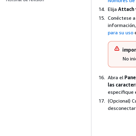
Nombres de d
Elija
Attach
Conéctese a 
información
para su uso
e
impor
No ini
Abra el
Pane
las caracte
especifique 
(Opcional) C
desconectar 