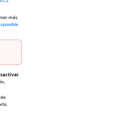
 EC2
.
ener más
sponible
esactivar
ón,
ede
rlo.