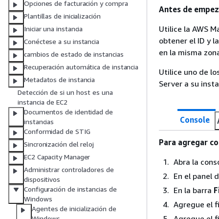
Opciones de facturación y compra
Antes de empez
Plantillas de inicialización
Utilice la AWS 
Iniciar una instancia
obtener el ID y l
Conéctese a su instancia
en la misma zona
cambios de estado de instancias
Recuperación automática de instancia
Utilice uno de 
Metadatos de instancia
Server a su insta
Detección de si un host es una
instancia de EC2
Documentos de identidad de
Console
instancias
Conformidad de STIG
Para agregar co
Sincronización del reloj
EC2 Capacity Manager
Abra la con
Administrar controladores de
En el panel 
dispositivos
Configuración de instancias de
En la barra
F
Windows
Agregue el f
Agentes de inicialización de
Agregue el f
Windows