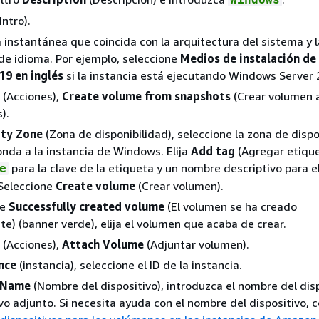
Intro).
a instantánea que coincida con la arquitectura del sistema y l
de idioma. Por ejemplo, seleccione
Medios de instalación de
9 en inglés
si la instancia está ejecutando Windows Server 
(Acciones),
Create volume from snapshots
(Crear volumen a
).
ity Zone
(Zona de disponibilidad), seleccione la zona de dispo
nda a la instancia de Windows. Elija
Add tag
(Agregar etique
para la clave de la etiqueta y un nombre descriptivo para el
e
 Seleccione
Create volume
(Crear volumen).
je
Successfully created volume
(El volumen se ha creado
e) (banner verde), elija el volumen que acaba de crear.
(Acciones),
Attach Volume
(Adjuntar volumen).
nce
(instancia), seleccione el ID de la instancia.
 Name
(Nombre del dispositivo), introduzca el nombre del dis
ivo adjunto. Si necesita ayuda con el nombre del dispositivo, 