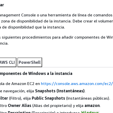
ar
Management Console o una herramienta de línea de comandos
a zona de disponibilidad de la instancia. Debe crear el volume
 de disponibilidad que la instancia.
los siguientes procedimientos para añadir componentes de W
ncia.
AWS CLI
PowerShell
mponentes de Windows a la instancia
sola de Amazon EC2 en
https://console.aws.amazon.com/ec2/
de navegación, elija
Snapshots (Instantáneas)
.
ilter
(Filtro), elija
Public Snapshots
(Instantáneas públicas).
iltro
Owner Alias
(Alias del propietario) y elija
amazon
.
iltro
Description
(Descripción) e introduzca
.
Windows