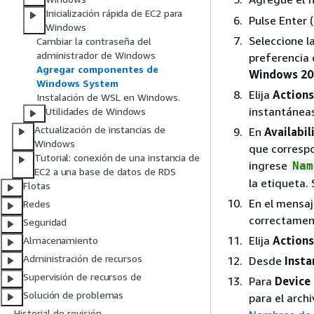
Inicialización rápida de EC2 para
Pulse Enter (
Windows
Seleccione l
Cambiar la contraseña del
administrador de Windows
preferencia 
Agregar componentes de
Windows 201
Windows System
Elija
Actions
Instalación de WSL en Windows.
instantáneas
Utilidades de Windows
Actualización de instancias de
En
Availabil
Windows
que correspo
Tutorial: conexión de una instancia de
ingrese
Nam
EC2 a una base de datos de RDS
la etiqueta.
Flotas
En el mensa
Redes
correctament
Seguridad
Elija
Actions
Almacenamiento
Administración de recursos
Desde
Insta
Supervisión de recursos de
Para
Device
Solución de problemas
para el arch
Historial de revisión