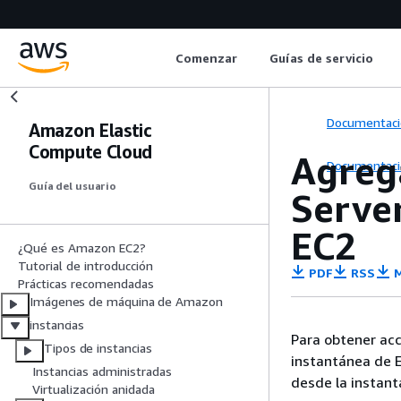
Comenzar
Guías de servicio
Documentaci
Amazon Elastic
Compute Cloud
Agreg
Documentaci
Guía del usuario
Serve
EC2
¿Qué es Amazon EC2?
Tutorial de introducción
PDF
RSS
M
Prácticas recomendadas
Imágenes de máquina de Amazon
instancias
Para obtener acc
Tipos de instancias
instantánea de E
Instancias administradas
desde la instant
Virtualización anidada