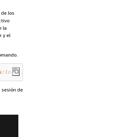
 de los
ctivo
 la
 y el
 comando.
s:logs:us-east-1:111111222222:log-group:my-lo
a sesión de