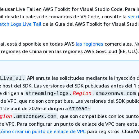
 usar Live Tail en AWS Toolkit for Visual Studio Code. Para i
ail desde la paleta de comandos de VS Code, consulte la
secc
ch Logs Live Tail
de la Guía del AWS Toolkit for Visual Stud
Tail está disponible en todas AWS
las regiones
comerciales. N
s regiones de China ni en las regiones AWS GovCloud (EE. UU.).
API enruta las solicitudes mediante la inyección 
LiveTail
e host del SDK. Las versiones del SDK publicadas antes del 1 d
e dirigen a
streaming-logs.
Region
.amazonaws.com
 de VPC, que no son compatibles. Las versiones del SDK publi
 1 de abril de 2026 se dirigen a
stream-
, que son compatibles con los punto
gion
.amazonaws.com
de VPC. Para configurar un punto de enlace de VPC para esta 
Cómo crear un punto de enlace de VPC
para registros. Cloud