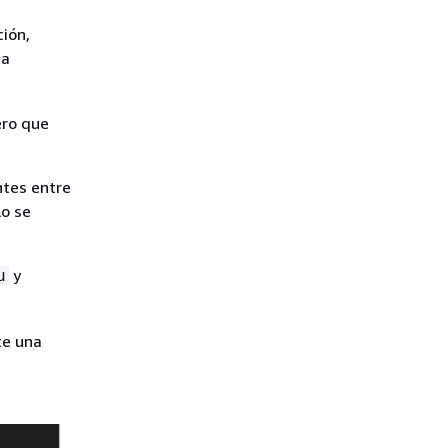
ción,
ha
ero que
ntes entre
lo se
y
u
e una