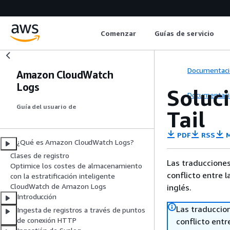
Comenzar
Guías de servicio
Documentaci
Amazon CloudWatch
Logs
Soluc
Documentaci
Guía del usuario de
Tail
PDF
RSS
M
¿Qué es Amazon CloudWatch Logs?
Clases de registro
Las traducciones
Optimice los costes de almacenamiento
conflicto entre l
con la estratificación inteligente
CloudWatch de Amazon Logs
inglés.
Introducción
Las traduccio
Ingesta de registros a través de puntos
de conexión HTTP
conflicto entre