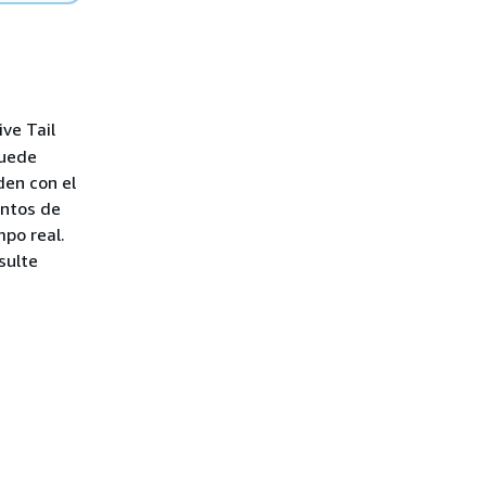
ve Tail
puede
den con el
entos de
mpo real.
sulte