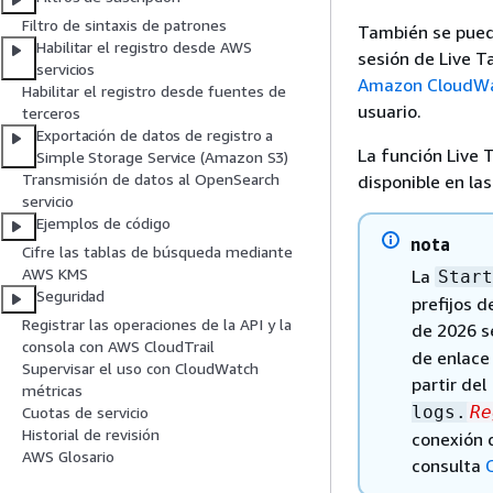
Filtro de sintaxis de patrones
También se puede
Habilitar el registro desde AWS
sesión de Live T
servicios
Amazon CloudWat
Habilitar el registro desde fuentes de
usuario.
terceros
Exportación de datos de registro a
La función Live 
Simple Storage Service (Amazon S3)
Transmisión de datos al OpenSearch
disponible en la
servicio
Ejemplos de código
nota
Cifre las tablas de búsqueda mediante
AWS KMS
La
Start
Seguridad
prefijos d
Registrar las operaciones de la API y la
de 2026 s
consola con AWS CloudTrail
de enlace
Supervisar el uso con CloudWatch
partir del
métricas
logs.
Re
Cuotas de servicio
Historial de revisión
conexión 
AWS Glosario
consulta