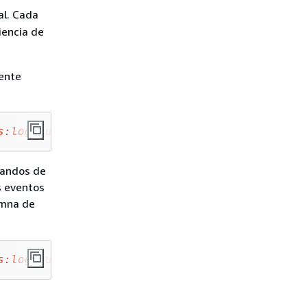
al. Cada
iencia de
iente
s:logs:us-east-1:111111222222:log-group:my-lo
mandos de
s eventos
umna de
s:logs:us-east-1:111111222222:log-group:my-lo