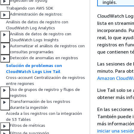
Ingestión de Syslog
inglés.
Trabajando con AWS SDK
Administración de registros:
CloudWatch Logs 
Análisis de datos de registro con
lista en streami
CloudWatch Log Analytics
incorporando. Pu
Análisis de datos de registro con
real, lo que ayu
CloudWatch Logs Insights
registros en fun
Automatizar el análisis de registros con
que contienen té
consultas programadas
Detección de anomalías en registros
Las sesiones de 
Solución de problemas con
minuto. Para obt
CloudWatch Logs Live Tail
Cross-account Centralización de registros
Amazon CloudWa
entre regiones
Uso de grupos de registro y flujos de
Live Tail solo se
registros
obtener más info
Transformación de los registros
durante la ingestión
En las secciones 
Acceda a los registros con la integración
También puede in
de S3 Tables
más información
Filtros de métricas
iniciar una sesi
Filtros de suscripción