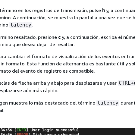
 término en los registros de transmisión, pulse
h
y, a continua
rmino. A continuación, se muestra la pantalla una vez que se 
rmino
.
latency
érmino resaltado, presione
c
y, a continuación, escriba el núm
rmino que desea dejar de resaltar.
ra cambiar el formato de visualización de los eventos entra
sin formato. Esta función de alternancia es bastante útil y so
rmato del evento de registro es compatible.
eclas de flecha arriba y abajo para desplazarse y usar
CTRL+
splazarse aún más rápido.
agen muestra lo más destacado del término
durant
latency
il.