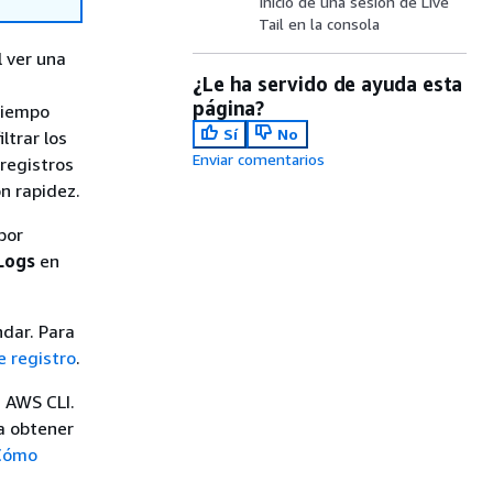
Inicio de una sesión de Live
Tail en la consola
l ver una
¿Le ha servido de ayuda esta
página?
 tiempo
Sí
No
ltrar los
Enviar comentarios
 registros
n rapidez.
por
Logs
en
ndar. Para
e registro
.
n AWS CLI.
a obtener
Cómo