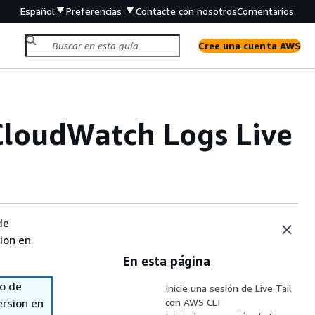
Español
Preferencias
Contacte con nosotros
Comentarios
Cree una cuenta AWS
CloudWatch Logs Live
de
sion en
En esta página
so de
Inicie una sesión de Live Tail
ersion en
con AWS CLI