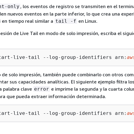
, los eventos de registro se transmiten en el termin
nt-only
n nuevos eventos en la parte inferior, lo que crea una exper
 en tiempo real similar a
en Linux.
tail -f
sesión de Live Tail en modo de solo impresión, escriba el sigu
tart-live-tail --log-group-identifiers arn:
aw
do de solo impresión, también puede combinarlo con otros co
tar sus capacidades analíticas. El siguiente ejemplo filtra lo
la palabra clave
e imprime la segunda y la cuarta col
error
ara que pueda extraer información determinada.
tart-live-tail --log-group-identifiers arn:
aw