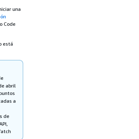
niciar una
ión
io Code
o está
de
e abril
puntos
cadas a
s de
API,
Watch