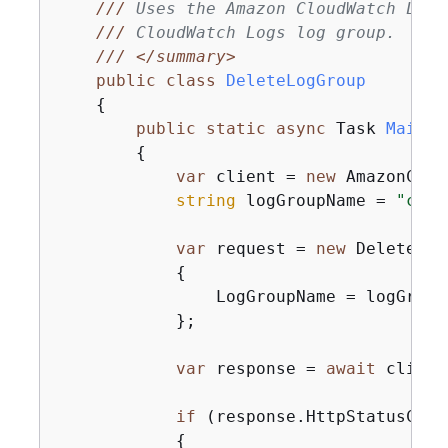
///
 Uses the Amazon CloudWatch Logs
///
 CloudWatch Logs log group.
///
</summary>
public
class
DeleteLogGroup
{
public
static
async
 Task 
Main
(
)
{
var
 client = 
new
 AmazonClou
string
 logGroupName = 
"clou
var
 request = 
new
 DeleteLog
{
                LogGroupName = logGroupN
            };

var
 response = 
await
 client
if
 (response.HttpStatusCode
{