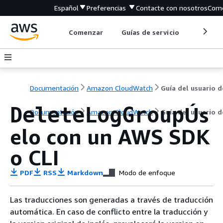
Español
Preferencias
Contacte con nosotros
Come
Comenzar
Guías de servicio
Herrami
Documentación
Amazon CloudWatch
Guía del usuario d
Ús
DeleteLogGroup
Documentación
Amazon CloudWatch
Guía del usuario d
elo con un AWS SDK
o CLI
PDF
RSS
Markdown
Modo de enfoque
Las traducciones son generadas a través de traducción
automática. En caso de conflicto entre la traducción y