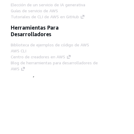
Elección de un servicio de IA generativa
Guías de servicio de AWS
Tutoriales de CLI de AWS en GitHub
Herramientas Para
Desarrolladores
Biblioteca de ejemplos de código de AWS
AWS CLI
Centro de creadores en AWS
Blog de herramientas para desarrolladores de
AWS
Enlaces Útiles
Descarga del servidor MCP de documentación
de AWS
Inicio de sesión en la consola de AWS
AWS re:Post
Privacidad
Términos del sitio
Preferencias de
cookies
© 2026, Amazon Web Services, Inc o