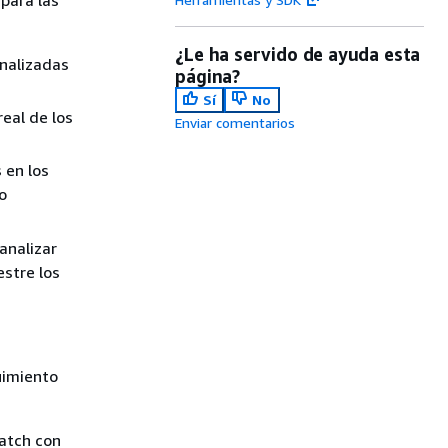
para las
¿Le ha servido de ayuda esta
onalizadas
página?
Sí
No
real de los
Enviar comentarios
 en los
o
analizar
stre los
uimiento
atch con