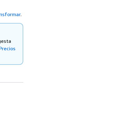
ansformar
.
gesta
Precios