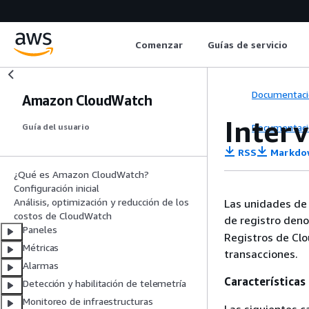
Comenzar
Guías de servicio
Documentaci
Amazon CloudWatch
Interv
Documentaci
Guía del usuario
RSS
Markdo
¿Qué es Amazon CloudWatch?
Configuración inicial
Análisis, optimización y reducción de los
Las unidades de 
costos de CloudWatch
de registro de
Paneles
Registros de Cl
Métricas
transacciones.
Alarmas
Características
Detección y habilitación de telemetría
Monitoreo de infraestructuras