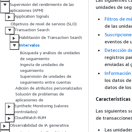
Las siguientes c
Supervisión del rendimiento de las
unidades de seg
aplicaciones (APM)
Application Signals
Filtros de m
Objetivos de nivel de servicio (SLO)
de las unida
Transaction Search
Suscripcione
Habilitación de Transaction Search
eventos de 
Intervalos
Detección de
Búsqueda y análisis de unidades
registros pa
de seguimiento
enviadas al 
Ingesta de unidades de
seguimiento
Información
Supervisión de unidades de
los datos de
seguimiento entre cuentas
datos de los
Adición de atributos personalizados
Solución de problemas de
Características
aplicaciones de
Synthetic Monitoring (valores
Las siguientes s
controlados)
de transacciones
CloudWatch RUM
Observabilidad de IA generativa
Las unidade