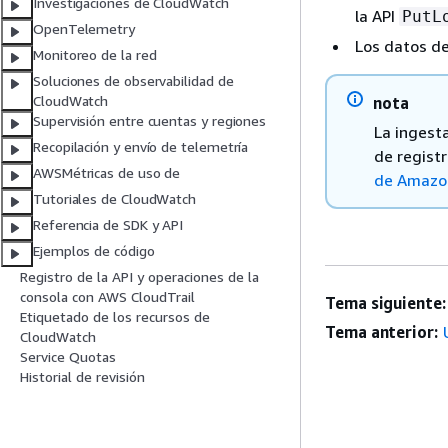
Investigaciones de CloudWatch
la API
PutL
OpenTelemetry
Los datos d
Monitoreo de la red
Soluciones de observabilidad de
CloudWatch
nota
Supervisión entre cuentas y regiones
La ingest
Recopilación y envío de telemetría
de regist
AWSMétricas de uso de
de Amazo
Tutoriales de CloudWatch
Referencia de SDK y API
Ejemplos de código
Registro de la API y operaciones de la
consola con AWS CloudTrail
Tema siguiente:
Etiquetado de los recursos de
Tema anterior:
CloudWatch
Service Quotas
Historial de revisión