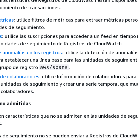
aracterísticas de Registros de CloudWatch están disponibles 
uimiento de transacciones.
étricas
: utilice filtros de métricas para extraer métricas pers
des de seguimiento.
s
: utilice las suscripciones para acceder a un feed en tiempo 
unidades de seguimiento de Registros de CloudWatch.
 anomalías en los registros
: utilice la detección de anomalías
ra establecer una línea base para las unidades de seguimient
grupo de registro
.
aws/spans
 de colaboradores
: utilice Información de colaboradores para 
 unidades de seguimiento y crear una serie temporal que mue
 colaboradores.
 no admitidas
on características que no se admiten en las unidades de seg
.
s de seguimiento no se pueden enviar a Registros de CloudW