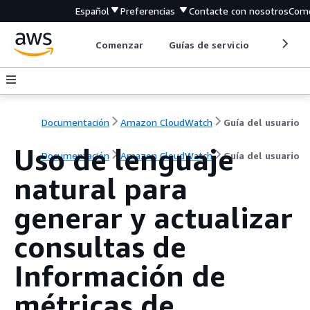
Español
Preferencias
Contacte con nosotros
Come
Comenzar
Guías de servicio
Herrami
Documentación
Amazon CloudWatch
Guía del usuario
Uso de lenguaje
Documentación
Amazon CloudWatch
Guía del usuario
natural para
generar y actualizar
consultas de
Información de
métricas de