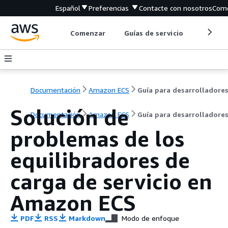
Español
Preferencias
Contacte con nosotros
Come
Comenzar
Guías de servicio
Herrami
Documentación
Amazon ECS
Guía para desarrolladore
Solución de
Documentación
Amazon ECS
Guía para desarrolladore
problemas de los
equilibradores de
carga de servicio en
Amazon ECS
PDF
RSS
Markdown
Modo de enfoque