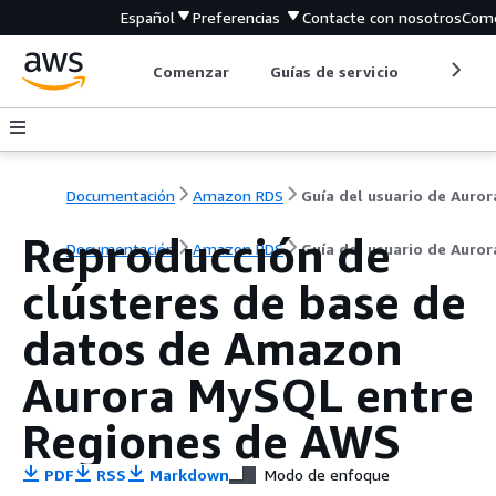
Español
Preferencias
Contacte con nosotros
Come
Comenzar
Guías de servicio
Herrami
Documentación
Amazon RDS
Guía del usuario de Auror
Reproducción de
Documentación
Amazon RDS
Guía del usuario de Auror
clústeres de base de
datos de Amazon
Aurora MySQL entre
Regiones de AWS
PDF
RSS
Markdown
Modo de enfoque