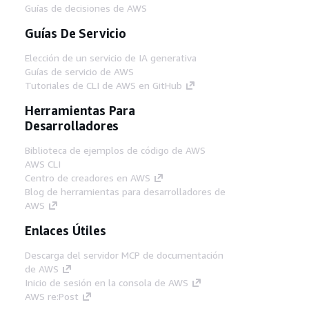
Guías de decisiones de AWS
Guías De Servicio
Elección de un servicio de IA generativa
Guías de servicio de AWS
Tutoriales de CLI de AWS en GitHub
Herramientas Para
Desarrolladores
Biblioteca de ejemplos de código de AWS
AWS CLI
Centro de creadores en AWS
Blog de herramientas para desarrolladores de
AWS
Enlaces Útiles
Descarga del servidor MCP de documentación
de AWS
Inicio de sesión en la consola de AWS
AWS re:Post