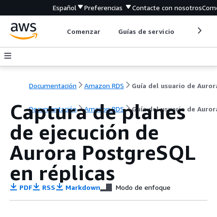
Español
Preferencias
Contacte con nosotros
Come
Comenzar
Guías de servicio
Herrami
Documentación
Amazon RDS
Guía del usuario de Auror
Captura de planes
Documentación
Amazon RDS
Guía del usuario de Auror
de ejecución de
Aurora PostgreSQL
en réplicas
PDF
RSS
Markdown
Modo de enfoque