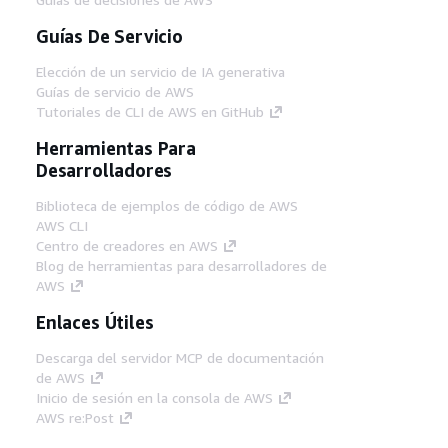
Guías De Servicio
Elección de un servicio de IA generativa
Guías de servicio de AWS
Tutoriales de CLI de AWS en GitHub
Herramientas Para
Desarrolladores
Biblioteca de ejemplos de código de AWS
AWS CLI
Centro de creadores en AWS
Blog de herramientas para desarrolladores de
AWS
Enlaces Útiles
Descarga del servidor MCP de documentación
de AWS
Inicio de sesión en la consola de AWS
AWS re:Post