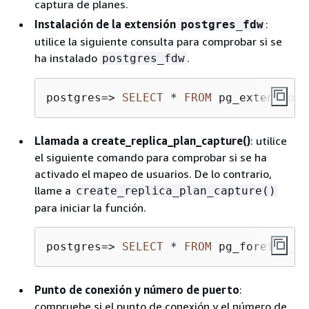
captura de planes.
Instalación de la extensión
:
postgres_fdw
utilice la siguiente consulta para comprobar si se
ha instalado
.
postgres_fdw
postgres
=
>
SELECT
*
FROM
 pg_extension 
Llamada a create_replica_plan_capture()
: utilice
el siguiente comando para comprobar si se ha
activado el mapeo de usuarios. De lo contrario,
llame a
create_replica_plan_capture()
para iniciar la función.
postgres
=
>
SELECT
*
FROM
 pg_foreign_se
Punto de conexión y número de puerto
:
compruebe si el punto de conexión y el número de