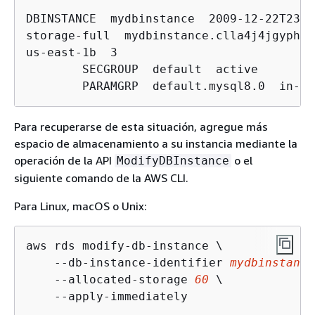
DBINSTANCE  mydbinstance  2009-12-22T23:0
storage-full  mydbinstance.clla4j4jgyph.u
us-east-1b  3

	SECGROUP  default  active

	PARAMGRP  default.mysql8.0  in-sy
Para recuperarse de esta situación, agregue más
espacio de almacenamiento a su instancia mediante la
operación de la API
o el
ModifyDBInstance
siguiente comando de la AWS CLI.
Para Linux, macOS o Unix:
aws rds modify-db-instance \

    --db-instance-identifier 
mydbinstance
    --allocated-storage 
60
 \

    --apply-immediately