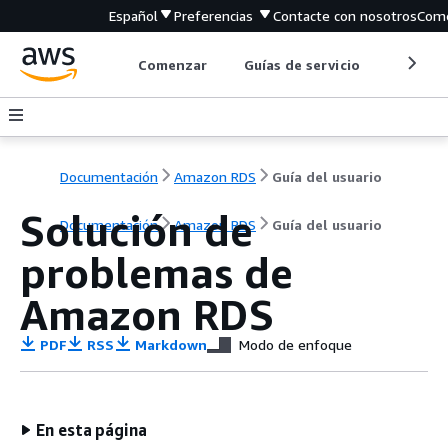
Español
Preferencias
Contacte con nosotros
Come
Comenzar
Guías de servicio
Herrami
Documentación
Amazon RDS
Guía del usuario
Solución de
Documentación
Amazon RDS
Guía del usuario
problemas de
Amazon RDS
PDF
RSS
Markdown
Modo de enfoque
En esta página