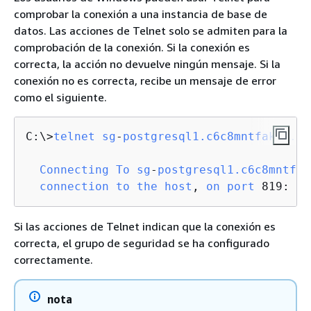
comprobar la conexión a una instancia de base de
datos. Las acciones de Telnet solo se admiten para la
comprobación de la conexión. Si la conexión es
correcta, la acción no devuelve ningún mensaje. Si la
conexión no es correcta, recibe un mensaje de error
como el siguiente.
C:\>
telnet
sg
-
postgresql1.c6c8mntfake0.us
Connecting
To
sg
-
postgresql1.c6c8mntfak
connection
to
the
host
, 
on
port
 819: 
Co
Si las acciones de Telnet indican que la conexión es
correcta, el grupo de seguridad se ha configurado
correctamente.
nota