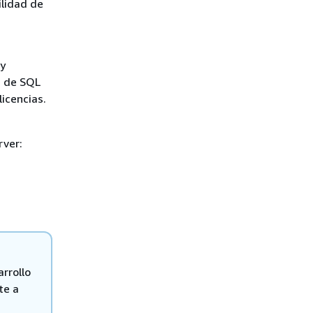
ilidad de
 y
a de SQL
icencias.
rver:
rrollo
te a