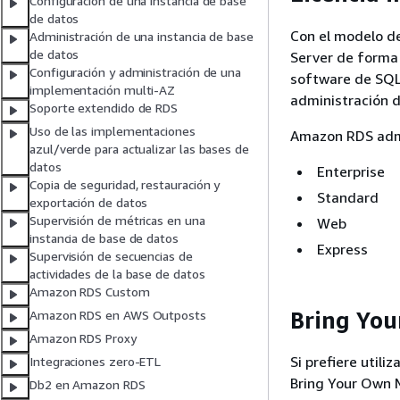
Configuración de una instancia de base
de datos
Con el modelo de 
Administración de una instancia de base
de datos
Server de forma 
Configuración y administración de una
software de SQL 
implementación multi-AZ
administración 
Soporte extendido de RDS
Uso de las implementaciones
Amazon RDS admit
azul/verde para actualizar las bases de
datos
Enterprise
Copia de seguridad, restauración y
Standard
exportación de datos
Supervisión de métricas en una
Web
instancia de base de datos
Express
Supervisión de secuencias de
actividades de la base de datos
Amazon RDS Custom
Bring Yo
Amazon RDS en AWS Outposts
Amazon RDS Proxy
Si prefiere util
Integraciones zero-ETL
Bring Your Own 
Db2 en Amazon RDS