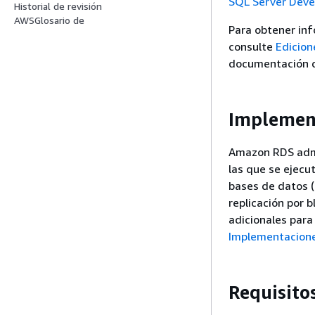
SQL Server Deve
Historial de revisión
AWSGlosario de
Para obtener inf
consulte
Edicion
documentación d
Implemen
Amazon RDS admi
las que se ejecu
bases de datos (
replicación por 
adicionales para
Implementacione
Requisito