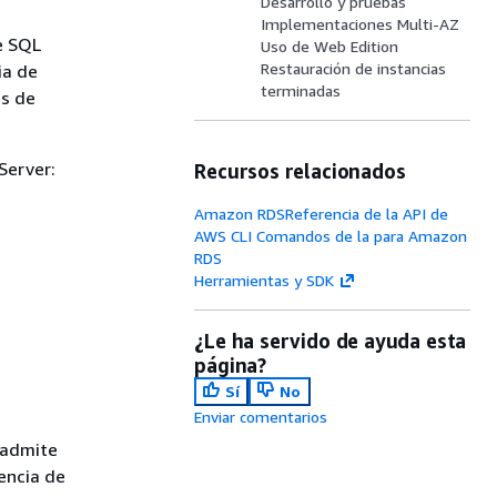
Desarrollo y pruebas
Implementaciones Multi-AZ
de SQL
Uso de Web Edition
Restauración de instancias
ia de
terminadas
es de
Server:
Recursos relacionados
Amazon RDSReferencia de la API de
AWS CLI Comandos de la para Amazon
RDS
Herramientas y SDK
¿Le ha servido de ayuda esta
página?
Sí
No
Enviar comentarios
S admite
encia de