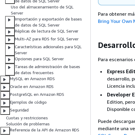
de datos de SQL Server
Uso del almacenamiento de SQL
Server
Para obtener más
Importación y exportación de bases
Bring Your Own 
de datos de SQL Server
Réplicas de lectura de SQL Server
Multi-AZ para RDS for SQL Server
Desarroll
Características adicionales para SQL
Server
Opciones para SQL Server
Para escenarios 
Tareas de administración de bases
Express Edi
de datos frecuentes
desarrollo, 
MySQL en Amazon RDS
Licencia incl
Oracle en Amazon RDS
Developer E
PostgreSQL en Amazon RDS
Edition, pero
Ejemplos de código
Disponible 
Seguridad
Cuotas y restricciones
Puede descargar 
Solución de problemas
mediante una ve
Referencia de la API de Amazon RDS