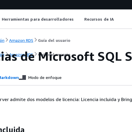
Herramientas para desarrolladores
Recursos de IA
ón
Amazon RDS
Guía del usuario
cias de Microsoft SQL
ón
Amazon RDS
Guía del usuario
arkdown
Modo de enfoque
ver admite dos modelos de licencia: Licencia incluida y Brin
ncluida