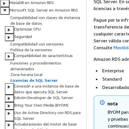
SQL Server. En su
MariaDB en Amazon RDS
licencias a trav
Microsoft SQL Server en Amazon RDS
Compatibilidad con clases de instancia
Pague por la in
de base de datos
transferencia de
Optimizar CPU
cualquier caract
Seguridad
Server válida co
Compatibilidad con versiones
Consulte
Movilid
Política de la versiones
Compatibilidad de características
Amazon RDS admi
Funciones y procedimientos
almacenados
Enterprise
Zona horaria local
Standard
Licencias de SQL Server
Conexión a una instancia de base de
Desarrollado
datos que ejecuta SQL Server
Edición Developer de SQL Server
nota
Bring Your Own Media (BYOM)
BYOM para
Uso de Active Directory con RDS para
SQL Server
y pruebas 
Actualizaciones del motor de base
continuac