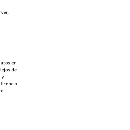
rver,
datos en
lejos de
 y
licencia
te