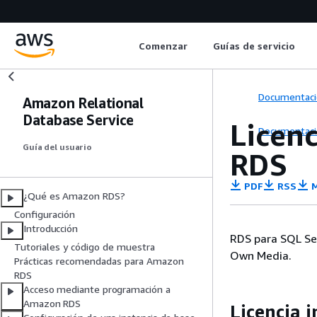
Comenzar
Guías de servicio
Documentaci
Amazon Relational
Database Service
Licen
Documentaci
Guía del usuario
RDS
PDF
RSS
M
¿Qué es Amazon RDS?
Configuración
Introducción
RDS para SQL Ser
Tutoriales y código de muestra
Own Media.
Prácticas recomendadas para Amazon
RDS
Acceso mediante programación a
Amazon RDS
Licencia i