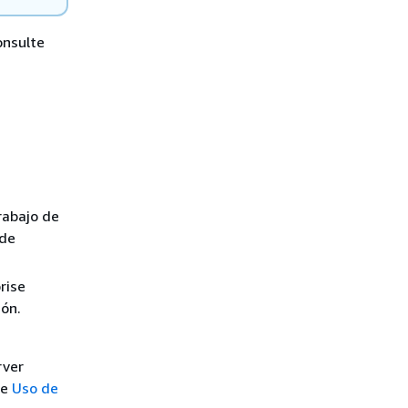
onsulte
rabajo de
 de
rise
ión.
rver
te
Uso de