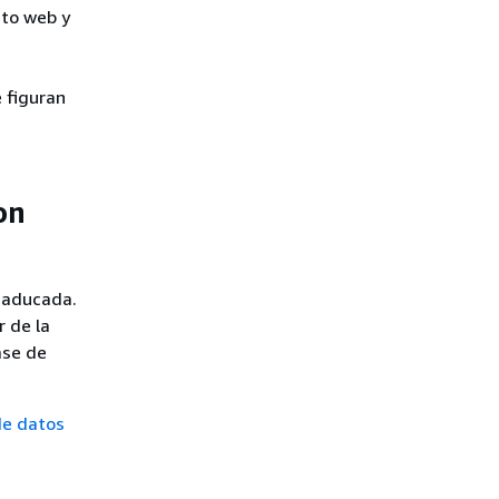
nto web y
e figuran
on
caducada.
r de la
ase de
de datos