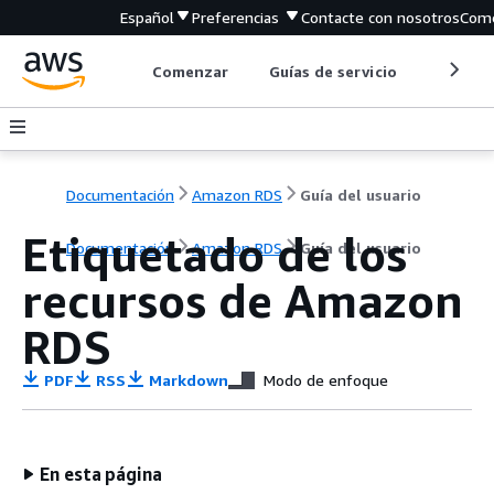
Español
Preferencias
Contacte con nosotros
Come
Comenzar
Guías de servicio
Herrami
Documentación
Amazon RDS
Guía del usuario
Etiquetado de los
Documentación
Amazon RDS
Guía del usuario
recursos de Amazon
RDS
PDF
RSS
Markdown
Modo de enfoque
En esta página