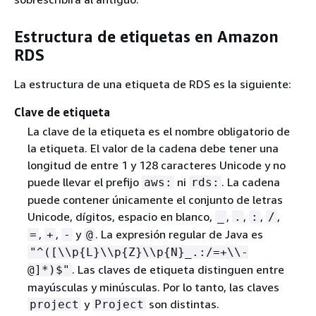
Estructura de etiquetas en Amazon
RDS
La estructura de una etiqueta de RDS es la siguiente:
Clave de etiqueta
La clave de la etiqueta es el nombre obligatorio de
la etiqueta. El valor de la cadena debe tener una
longitud de entre 1 y 128 caracteres Unicode y no
puede llevar el prefijo
ni
. La cadena
aws:
rds:
puede contener únicamente el conjunto de letras
Unicode, dígitos, espacio en blanco,
,
,
,
,
_
.
:
/
,
,
y
. La expresión regular de Java es
=
+
-
@
"^([\\p
{
L}\\p
{
Z}\\p
{
N}_.:/=+\\-
. Las claves de etiqueta distinguen entre
@]*)$"
mayúsculas y minúsculas. Por lo tanto, las claves
y
son distintas.
project
Project