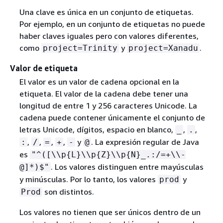
Una clave es única en un conjunto de etiquetas.
Por ejemplo, en un conjunto de etiquetas no puede
haber claves iguales pero con valores diferentes,
como
y
.
project=Trinity
project=Xanadu
Valor de etiqueta
El valor es un valor de cadena opcional en la
etiqueta. El valor de la cadena debe tener una
longitud de entre 1 y 256 caracteres Unicode. La
cadena puede contener únicamente el conjunto de
letras Unicode, dígitos, espacio en blanco,
,
,
_
.
,
,
,
,
y
. La expresión regular de Java
:
/
=
+
-
@
es
"^([\\p
{
L}\\p
{
Z}\\p
{
N}_.:/=+\\-
. Los valores distinguen entre mayúsculas
@]*)$"
y minúsculas. Por lo tanto, los valores
y
prod
son distintos.
Prod
Los valores no tienen que ser únicos dentro de un