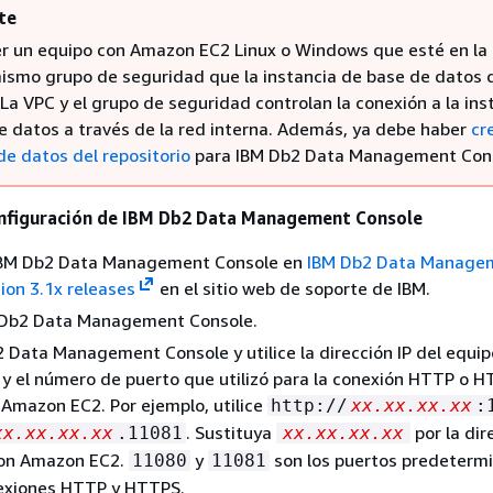
te
r un equipo con Amazon EC2 Linux o Windows que esté en l
mismo grupo de seguridad que la instancia de base de datos
La VPC y el grupo de seguridad controlan la conexión a la ins
e datos a través de la red interna. Además, ya debe haber
cr
de datos del repositorio
para IBM Db2 Data Management Cons
onfiguración de IBM Db2 Data Management Console
BM Db2 Data Management Console en
IBM Db2 Data Manage
ion 3.1x releases
en el sitio web de soporte de IBM.
M Db2 Data Management Console.
 Data Management Console y utilice la dirección IP del equip
 el número de puerto que utilizó para la conexión HTTP o H
 Amazon EC2. Por ejemplo, utilice
http://
xx.xx.xx.xx
:
. Sustituya
por la dir
xx.xx.xx.xx
.11081
xx.xx.xx.xx
con Amazon EC2.
y
son los puertos predeterm
11080
11081
nexiones HTTP y HTTPS.