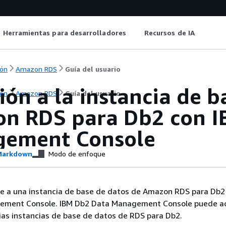
Herramientas para desarrolladores
Recursos de IA
ón
Amazon RDS
Guía del usuario
ón a la instancia de b
ón
Amazon RDS
Guía del usuario
n RDS para Db2 con I
ement Console
arkdown
Modo de enfoque
e a una instancia de base de datos de Amazon RDS para Db2
ement Console. IBM Db2 Data Management Console puede ad
ias instancias de base de datos de RDS para Db2.