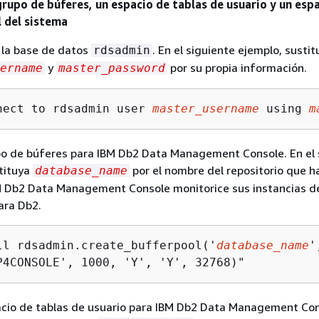
grupo de búferes, un espacio de tablas de usuario y un esp
 del sistema
 la base de datos
. En el siguiente ejemplo, sustit
rdsadmin
y
por su propia información.
ername
master_password
nect to rdsadmin user 
master_username
 using 
m
po de búferes para IBM Db2 Data Management Console. En el 
tituya
por el nombre del repositorio que h
database_name
M Db2 Data Management Console monitorice sus instancias d
ara Db2.
ll rdsadmin.create_bufferpool('
database_name
'
P4CONSOLE', 1000, 'Y', 'Y', 32768)"
acio de tablas de usuario para IBM Db2 Data Management Con