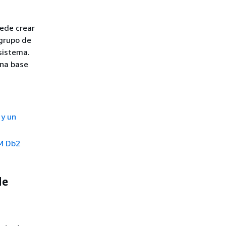
uede crear
 grupo de
sistema.
una base
 y un
BM Db2
de
l