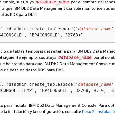
 ejemplo, sustituya
por el nombre del repos
database_name
ara que IBM Db2 Data Management Console monitorice sus in
datos RDS para Db2.
ll rdsadmin.create_tablespace('
database_name
'
S4CONSOLE', 'BP4CONSOLE', 32768)"
acio de tablas temporal del sistema para IBM Db2 Data Man
el siguiente ejemplo, sustituya
por el nomb
database_name
 que ha creado para que IBM Db2 Data Management Console m
as de base de datos RDS para Db2.
ll rdsadmin.create_tablespace('
database_name
',
4CONSOLE_TEMP', 'BP4CONSOLE', 32768, 0, 0, 'S
sto para instalar IBM Db2 Data Management Console. Para ob
e la instalación y la configuración, consulte
Paso 2: instalació