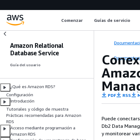
Comenzar
Guías de servicio
Documentaci
Amazon Relational
Database Service
Conexi
Documentaci
Guía del usuario
Amazo
Manag
¿Qué es Amazon RDS?
Configuración
PDF
RSS
M
Introducción
Tutoriales y código de muestra
Prácticas recomendadas para Amazon
Puede conectars
RDS
Db2 Data Manag
Acceso mediante programación a
y monitorear var
Amazon RDS