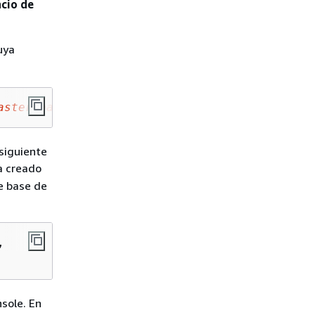
acio de
uya
aster_password
siguiente
a creado
e base de
, 

sole. En