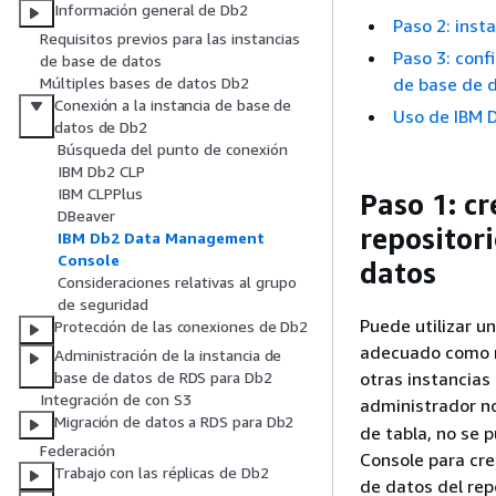
Información general de Db2
Paso 2: inst
Requisitos previos para las instancias
Paso 3: conf
de base de datos
de base de 
Múltiples bases de datos Db2
Conexión a la instancia de base de
Uso de IBM 
datos de Db2
Búsqueda del punto de conexión
IBM Db2 CLP
IBM CLPPlus
Paso 1: c
DBeaver
repositor
IBM Db2 Data Management
Console
datos
Consideraciones relativas al grupo
de seguridad
Puede utilizar u
Protección de las conexiones de Db2
adecuado como r
Administración de la instancia de
otras instancias
base de datos de RDS para Db2
Integración de con S3
administrador no
Migración de datos a RDS para Db2
de tabla, no se 
Federación
Console para cre
Trabajo con las réplicas de Db2
de datos del rep