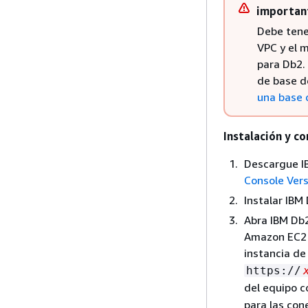
importan
Debe tene
VPC y el 
para Db2. 
de base d
una base 
Instalación y c
Descargue I
Console Vers
Instalar IB
Abra IBM Db2
Amazon EC2 y
instancia de
https://
del equipo 
para las co