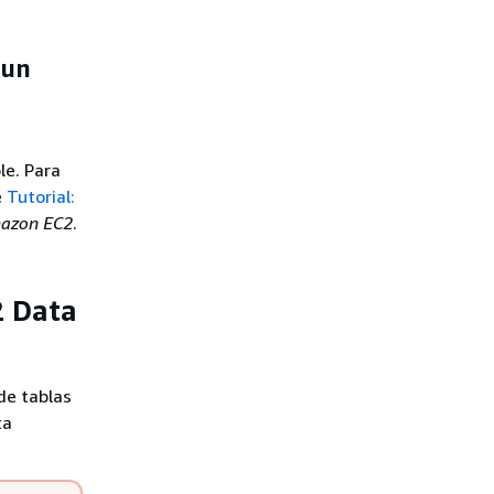
 un
le. Para
e
Tutorial:
mazon EC2
.
2 Data
de tablas
ta