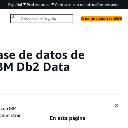
Español
Preferencias
Contacte con nosotros
Comentarios
Cree una cuenta AWS
ase de datos de
BM Db2 Data
 con IBM
ministrar
En esta página