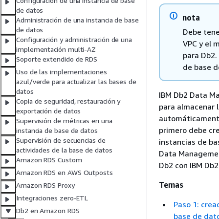
Configuración de una instancia de base
de datos
nota
Administración de una instancia de base
de datos
Debe tene
Configuración y administración de una
VPC y el 
implementación multi-AZ
para Db2. 
Soporte extendido de RDS
de base de
Uso de las implementaciones
azul/verde para actualizar las bases de
datos
IBM Db2 Data Ma
Copia de seguridad, restauración y
para almacenar l
exportación de datos
automáticamente
Supervisión de métricas en una
primero debe cre
instancia de base de datos
Supervisión de secuencias de
instancias de ba
actividades de la base de datos
Data Management
Amazon RDS Custom
Db2 con IBM Db
Amazon RDS en AWS Outposts
Temas
Amazon RDS Proxy
Integraciones zero-ETL
Paso 1: crea
Db2 en Amazon RDS
base de dat