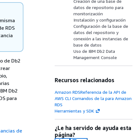
Creación de una base de
datos de repositorio para
monitorización
a misma
Instalación y configuración
Configuración de la base de
 de RDS
datos del repositorio y
tancia
conexión a las instancias de
base de datos
Uso de IBM Db2 Data
Management Console
io de Db2
crear
io,
Recursos relacionados
arias
 IBM Db2
Amazon RDSReferencia de la API de
DS para
AWS CLI Comandos de la para Amazon
RDS
Herramientas y SDK
¿Le ha servido de ayuda esta
tancias de
página?