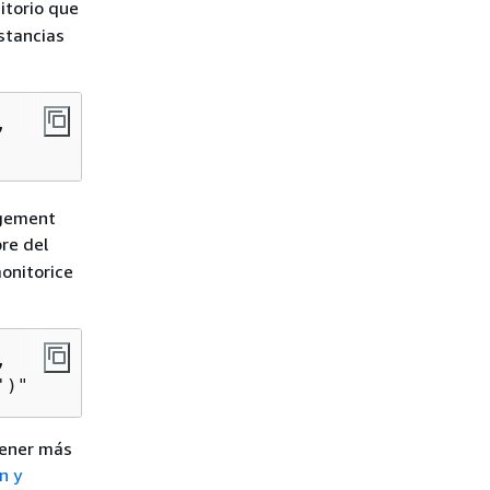
itorio que
stancias
, 

agement
re del
onitorice


')" 
tener más
n y