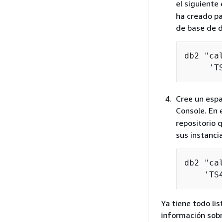
el siguiente
ha creado p
de base de 
db2 "ca
     'T
Cree un esp
Console. En 
repositorio
sus instanci
db2 "ca
    'TS
Ya tiene todo li
información sobr