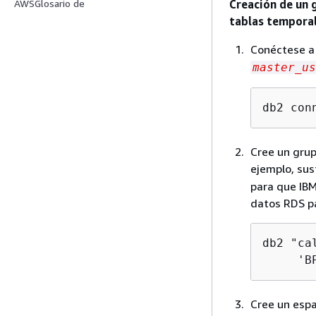
Creación de un 
AWSGlosario de
tablas temporal
Conéctese a
master_us
db2 con
Cree un gru
ejemplo, sus
para que IB
datos RDS p
db2 "ca
     'B
Cree un esp