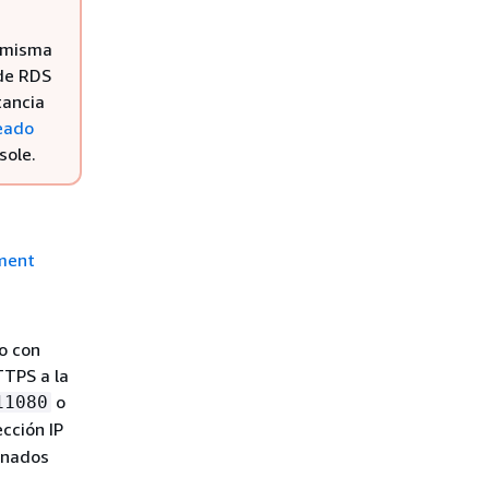
a misma
 de RDS
tancia
eado
ole.
ment
o con
TTPS a la
o
11080
ección IP
inados