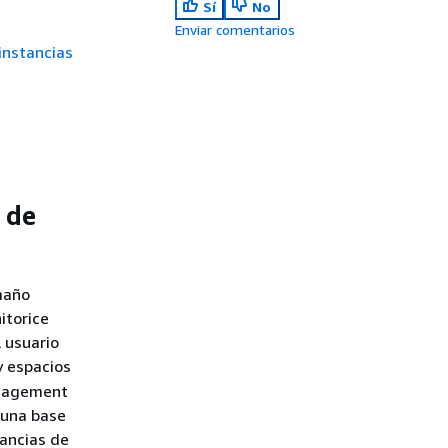
Sí
No
e
Enviar comentarios
 instancias
 de
maño
itorice
 usuario
y espacios
Management
 una base
tancias de