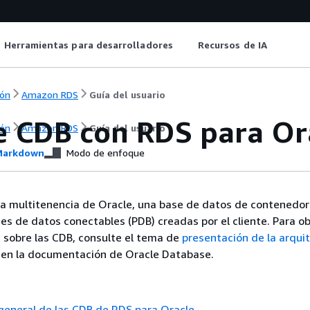
Herramientas para desarrolladores
Recursos de IA
ón
Amazon RDS
Guía del usuario
e CDB con RDS para Or
ón
Amazon RDS
Guía del usuario
arkdown
Modo de enfoque
ra multitenencia de Oracle, una base de datos de contenedor
ses de datos conectables (PDB) creadas por el cliente. Para o
 sobre las CDB, consulte el tema de
presentación de la arqui
en la documentación de Oracle Database.
general de las CDB de RDS para Oracle