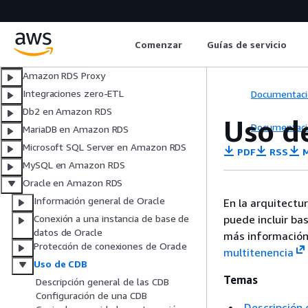
Supervisión de secuencias de
actividades de la base de datos
Amazon RDS Custom
Comenzar
Guías de servicio
Amazon RDS en AWS Outposts
Amazon RDS Proxy
Integraciones zero-ETL
Documentaci
Db2 en Amazon RDS
Uso d
Documentaci
MariaDB en Amazon RDS
Microsoft SQL Server en Amazon RDS
PDF
RSS
M
MySQL en Amazon RDS
Oracle en Amazon RDS
Información general de Oracle
En la arquitectu
puede incluir ba
Conexión a una instancia de base de
datos de Oracle
más información
Protección de conexiones de Oracle
multitenencia
Uso de CDB
Temas
Descripción general de las CDB
Configuración de una CDB
Descripción 