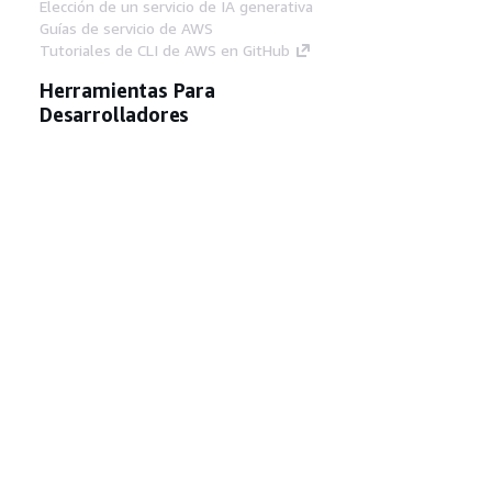
Elección de un servicio de IA generativa
Guías de servicio de AWS
Tutoriales de CLI de AWS en GitHub
Herramientas Para
Desarrolladores
Biblioteca de ejemplos de código de AWS
AWS CLI
Centro de creadores en AWS
Blog de herramientas para desarrolladores de
AWS
Enlaces Útiles
Descarga del servidor MCP de documentación
de AWS
Inicio de sesión en la consola de AWS
AWS re:Post
Privacidad
Términos del sitio
Preferencias de
cookies
© 2026, Amazon Web Services, Inc o
sus afiliados. Todos los derechos reservados.