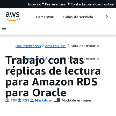
Español
Preferencias
Contacte con nosotros
Come
Comenzar
Guías de servicio
Herrami
Documentación
Amazon RDS
Guía del usuario
Trabajo con las
Documentación
Amazon RDS
Guía del usuario
réplicas de lectura
para Amazon RDS
para Oracle
PDF
RSS
Markdown
Modo de enfoque