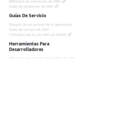
Biblioteca de soluciones de AWS
Guías de decisiones de AWS
Guías De Servicio
Elección de un servicio de IA generativa
Guías de servicio de AWS
Tutoriales de CLI de AWS en GitHub
Herramientas Para
Desarrolladores
Biblioteca de ejemplos de código de AWS
AWS CLI
Centro de creadores en AWS
Blog de herramientas para desarrolladores de
AWS
Enlaces Útiles
Descarga del servidor MCP de documentación
de AWS
Inicio de sesión en la consola de AWS
AWS re:Post