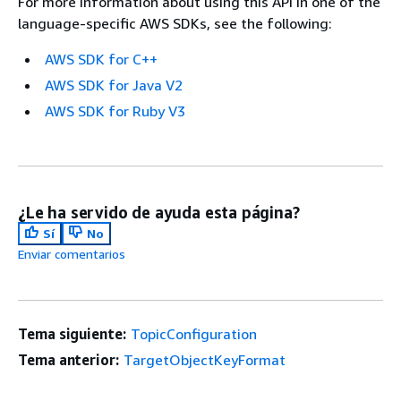
For more information about using this API in one of the
language-specific AWS SDKs, see the following:
AWS SDK for C++
AWS SDK for Java V2
AWS SDK for Ruby V3
¿Le ha servido de ayuda esta página?
Sí
No
Enviar comentarios
Tema siguiente:
TopicConfiguration
Tema anterior:
TargetObjectKeyFormat