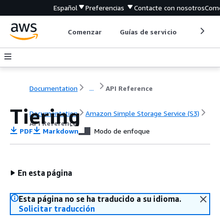
Español
Preferencias
Contacte con nosotros
Come
Comenzar
Guías de servicio
Herrami
Documentation
...
API Reference
Tiering
Documentation
Amazon Simple Storage Service (S3)
API Reference
PDF
Markdown
Modo de enfoque
En esta página
Esta página no se ha traducido a su idioma.
Solicitar traducción