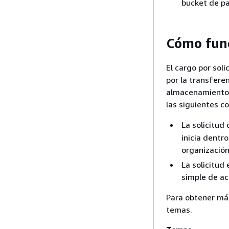
bucket de pa
Cómo func
El cargo por soli
por la transferen
almacenamiento d
las siguientes c
La solicitud
inicia dentr
organizació
La solicitud
simple de ac
Para obtener más
temas.