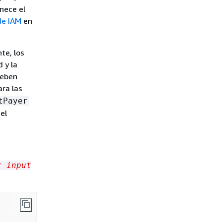
enece el
de IAM
en
te, los
 y la
deben
ara las
tPayer
 el
r input