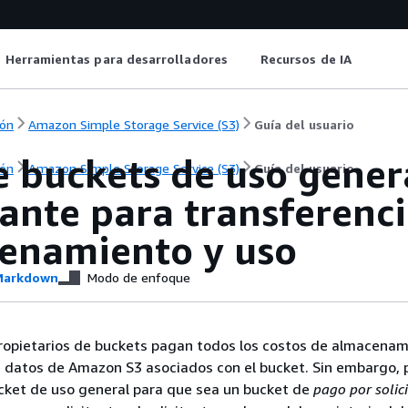
Herramientas para desarrolladores
Recursos de IA
ón
Amazon Simple Storage Service (S3)
Guía del usuario
e buckets de uso gener
ón
Amazon Simple Storage Service (S3)
Guía del usuario
tante para transferenc
enamiento y uso
arkdown
Modo de enfoque
propietarios de buckets pagan todos los costos de almacenam
e datos de Amazon S3 asociados con el bucket. Sin embargo,
cket de uso general para que sea un bucket de
pago por solic