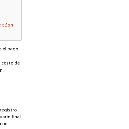
ntion
e el pago
l costo de
n.
registro
uario final
a un