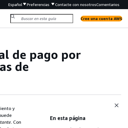
Español
Preferencias
Contacte con nosotros
Comentarios
Cree una cuenta AWS
al de pago por
ias de
iento y
 puede
En esta página
itante
. Con