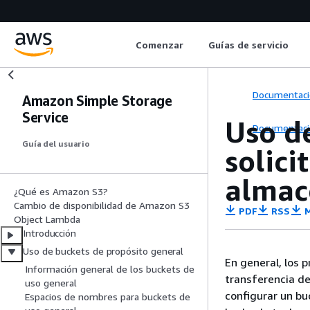
Comenzar
Guías de servicio
Documentaci
Amazon Simple Storage
Service
Uso d
Documentaci
Guía del usuario
solici
almac
¿Qué es Amazon S3?
Cambio de disponibilidad de Amazon S3
PDF
RSS
M
Object Lambda
Introducción
Uso de buckets de propósito general
En general, los 
Información general de los buckets de
transferencia d
uso general
configurar un bu
Espacios de nombres para buckets de