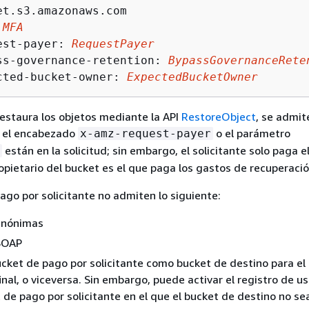
et.s3.amazonaws.com

 
MFA
est-payer: 
RequestPayer
ss-governance-retention: 
BypassGovernanceRete
cted-bucket-owner: 
ExpectedBucketOwner
 restaura los objetos mediante la API
RestoreObject
, se admit
si el encabezado
o el parámetro
x-amz-request-payer
están en la solicitud; sin embargo, el solicitante solo paga e
propietario del bucket es el que paga los gastos de recuperació
ago por solicitante no admiten lo siguiente:
 anónimas
 SOAP
cket de pago por solicitante como bucket de destino para el 
inal, o viceversa. Sin embargo, puede activar el registro de us
 de pago por solicitante en el que el bucket de destino no se