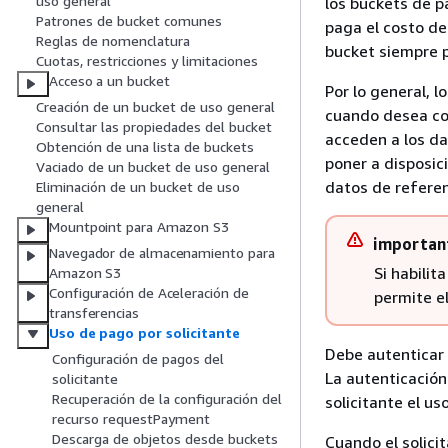
uso general
los buckets de pa
Patrones de bucket comunes
paga el costo de 
Reglas de nomenclatura
bucket siempre 
Cuotas, restricciones y limitaciones
Acceso a un bucket
Por lo general, 
Creación de un bucket de uso general
cuando desea com
Consultar las propiedades del bucket
acceden a los dat
Obtención de una lista de buckets
poner a disposic
Vaciado de un bucket de uso general
datos de referen
Eliminación de un bucket de uso
general
Mountpoint para Amazon S3
importan
Navegador de almacenamiento para
Si habilit
Amazon S3
Configuración de Aceleración de
permite e
transferencias
Uso de pago por solicitante
Debe autenticar 
Configuración de pagos del
La autenticación 
solicitante
Recuperación de la configuración del
solicitante el us
recurso requestPayment
Descarga de objetos desde buckets
Cuando el solic