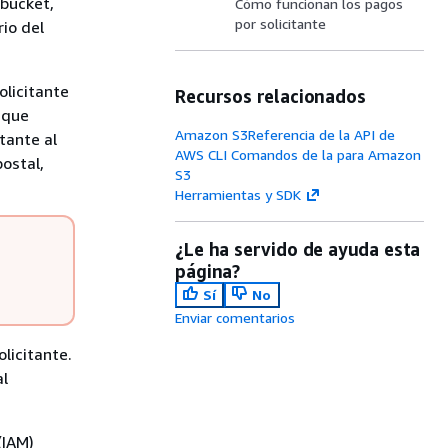
 bucket,
Cómo funcionan los pagos
por solicitante
rio del
olicitante
Recursos relacionados
 que
Amazon S3Referencia de la API de
tante al
AWS CLI Comandos de la para Amazon
ostal,
S3
Herramientas y SDK
¿Le ha servido de ayuda esta
página?
Sí
No
Enviar comentarios
licitante.
al
(IAM)