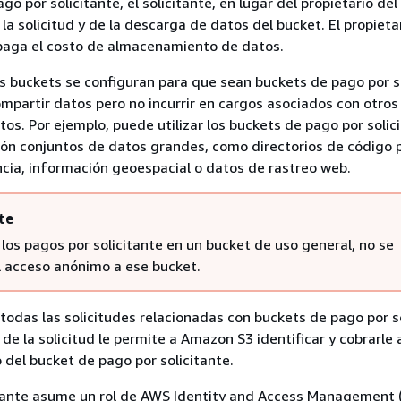
go por solicitante, el solicitante, en lugar del propietario del
la solicitud y de la descarga de datos del bucket. El propieta
paga el costo de almacenamiento de datos.
los buckets se configuran para que sean buckets de pago por s
partir datos pero no incurrir en cargos asociados con otros
os. Por ejemplo, puede utilizar los buckets de pago por solici
ión conjuntos de datos grandes, como directorios de código p
cia, información geoespacial o datos de rastreo web.
te
a los pagos por solicitante en un bucket de uso general, no se
l acceso anónimo a ese bucket.
todas las solicitudes relacionadas con buckets de pago por so
de la solicitud le permite a Amazon S3 identificar y cobrarle 
o del bucket de pago por solicitante.
itante asume un rol de AWS Identity and Access Management 