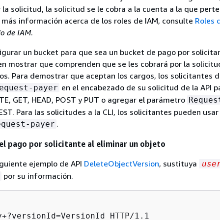
 la solicitud, la solicitud se le cobra a la cuenta a la que pert
r más información acerca de los roles de IAM, consulte
Roles 
io de IAM
.
gurar un bucket para que sea un bucket de pago por solicitan
en mostrar que comprenden que se les cobrará por la solicitud
s. Para demostrar que aceptan los cargos, los solicitantes 
en el encabezado de su solicitud de la API p
equest-payer
ETE, GET, HEAD, POST y PUT o agregar el parámetro
Reques
EST. Para las solicitudes a la CLI, los solicitantes pueden usar
.
equest-payer
l pago por solicitante al eliminar un objeto
siguiente ejemplo de API
DeleteObjectVersion
, sustituya
use
por su información.
y+?versionId=VersionId HTTP/1.1
