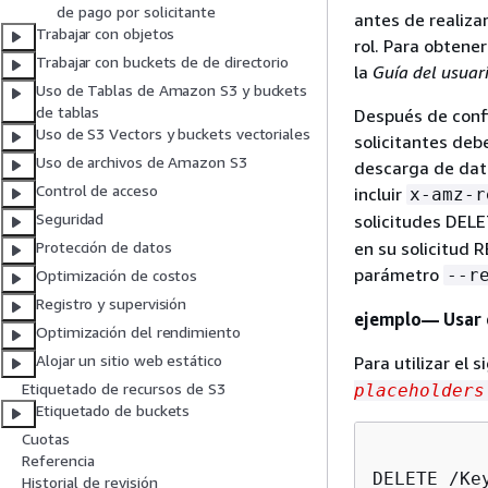
de pago por solicitante
antes de realizar
Trabajar con objetos
rol. Para obtene
Trabajar con buckets de de directorio
la
Guía del usuar
Uso de Tablas de Amazon S3 y buckets
de tablas
Después de confi
Uso de S3 Vectors y buckets vectoriales
solicitantes deb
Uso de archivos de Amazon S3
descarga de dato
Control de acceso
incluir
x-amz-r
Seguridad
solicitudes DEL
en su solicitud R
Protección de datos
parámetro
--r
Optimización de costos
Registro y supervisión
ejemplo— Usar e
Optimización del rendimiento
Alojar un sitio web estático
Para utilizar el 
Etiquetado de recursos de S3
placeholders
Etiquetado de buckets
Cuotas
Referencia
DELETE /Ke
Historial de revisión