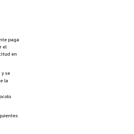
tante paga
r el
citud en
) y se
e la
tocolo
iguientes