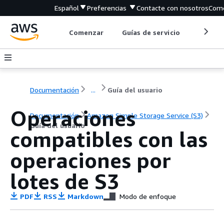
Español
Preferencias
Contacte con nosotros
Come
Comenzar
Guías de servicio
Herrami
Documentación
...
Guía del usuario
Operaciones
Documentación
Amazon Simple Storage Service (S3)
Guía del usuario
compatibles con las
operaciones por
lotes de S3
PDF
RSS
Markdown
Modo de enfoque