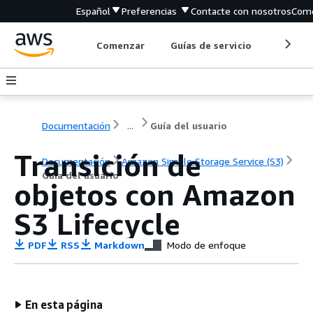
Español
Preferencias
Contacte con nosotros
Come
Comenzar
Guías de servicio
Herrami
Documentación
...
Guía del usuario
Transición de
Documentación
Amazon Simple Storage Service (S3)
Guía del usuario
objetos con Amazon
S3 Lifecycle
PDF
RSS
Markdown
Modo de enfoque
En esta página