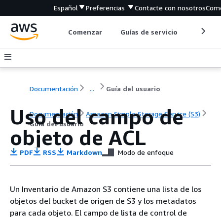
Español
Preferencias
Contacte con nosotros
Come
Comenzar
Guías de servicio
Herrami
Documentación
...
Guía del usuario
Uso del campo de
Documentación
Amazon Simple Storage Service (S3)
Guía del usuario
objeto de ACL
PDF
RSS
Markdown
Modo de enfoque
Un Inventario de Amazon S3 contiene una lista de los
objetos del bucket de origen de S3 y los metadatos
para cada objeto. El campo de lista de control de