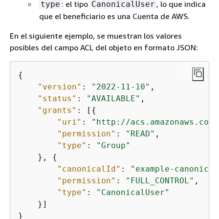
: el tipo
, lo que indica
type
CanonicalUser
que el beneficiario es una Cuenta de AWS.
En el siguiente ejemplo, se muestran los valores
posibles del campo ACL del objeto en formato JSON:
{
"version"
: 
"2022-11-10"
,

"status"
: 
"AVAILABLE"
,

"grants"
: [
{
"uri"
: 
"http://acs.amazonaws.com/
"permission"
: 
"READ"
,

"type"
: 
"Group"
    }, 
{
"canonicalId"
: 
"example-canonical
"permission"
: 
"FULL_CONTROL"
,

"type"
: 
"CanonicalUser"
    }]

}                  