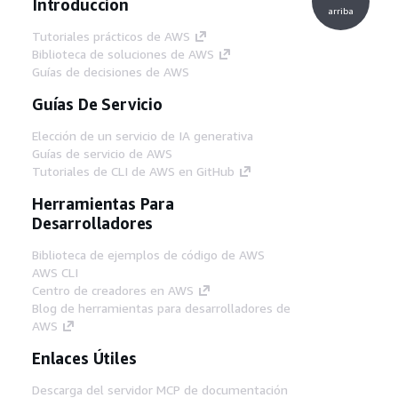
Introducción
arriba
Tutoriales prácticos de AWS
Biblioteca de soluciones de AWS
Guías de decisiones de AWS
Guías De Servicio
Elección de un servicio de IA generativa
Guías de servicio de AWS
Tutoriales de CLI de AWS en GitHub
Herramientas Para
Desarrolladores
Biblioteca de ejemplos de código de AWS
AWS CLI
Centro de creadores en AWS
Blog de herramientas para desarrolladores de
AWS
Enlaces Útiles
Descarga del servidor MCP de documentación