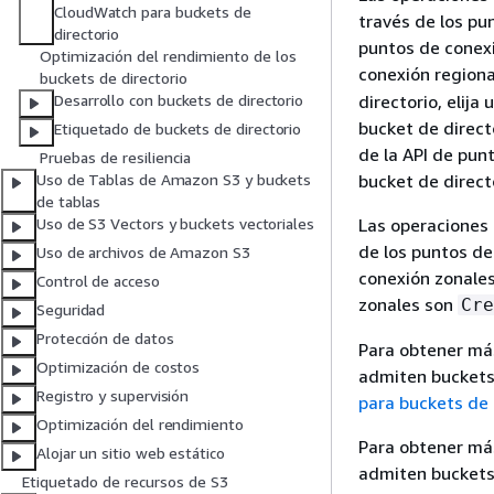
CloudWatch para buckets de
través de los pu
directorio
puntos de conexi
Optimización del rendimiento de los
conexión region
buckets de directorio
directorio, elija
Desarrollo con buckets de directorio
bucket de directo
Etiquetado de buckets de directorio
de la API de pun
Pruebas de resiliencia
bucket de direct
Uso de Tablas de Amazon S3 y buckets
de tablas
Las operaciones 
Uso de S3 Vectors y buckets vectoriales
de los puntos de
Uso de archivos de Amazon S3
conexión zonales
Control de acceso
zonales son
Cre
Seguridad
Protección de datos
Para obtener más
Optimización de costos
admiten buckets 
Registro y supervisión
para buckets de 
Optimización del rendimiento
Para obtener más
Alojar un sitio web estático
admiten buckets 
Etiquetado de recursos de S3