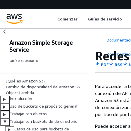
Comenzar
Guías de servicio
Documentaci
Amazon Simple Storage
Service
Redes 
Documentaci
Guía del usuario
PDF
RSS
M
¿Qué es Amazon S3?
Para acceder a b
Cambio de disponibilidad de Amazon S3
Object Lambda
conexión de API 
Introducción
Amazon S3 estánd
Uso de buckets de propósito general
de conexión zona
Trabajar con objetos
por tipo de punt
Trabajar con buckets de de directorio
Puede acceder a 
Casos de uso para buckets de