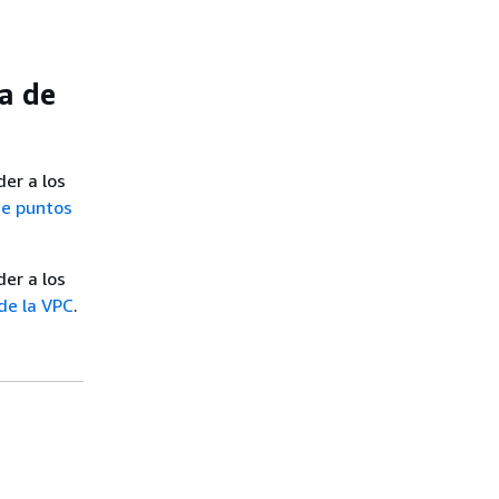
a de
er a los
de puntos
er a los
de la VPC
.