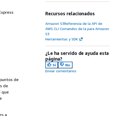
 Express
Recursos relacionados
Amazon S3Referencia de la API de
AWS CLI Comandos de la para Amazon
S3
Herramientas y SDK
¿Le ha servido de ayuda esta
página?
Sí
No
Enviar comentarios
 puntos de
os de
3 que
e
es a