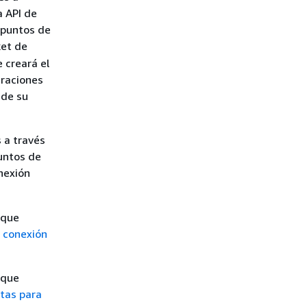
a API de
 puntos de
ket de
e creará el
eraciones
 de su
s a través
untos de
nexión
 que
 conexión
 que
ntas para