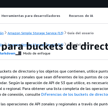
Herramientas para desarrolladores
Recursos de IA
ón
Amazon Simple Storage Service (S3)
Guía del usuario
para buckets de direc
ón
Amazon Simple Storage Service (S3)
Guía del usuario
arkdown
Modo de enfoque
uckets de directorio y los objetos que contienen, utilice punt
regionales y zonales que sean diferentes de los puntos de c
ar. Según la operación de API de S3 que utilice, es necesari
l o regional. Para obtener una lista completa de las operacio
o de conexión, consulte
Diferencias de los buckets de directo
las operaciones de API zonales y regionales a través de punt