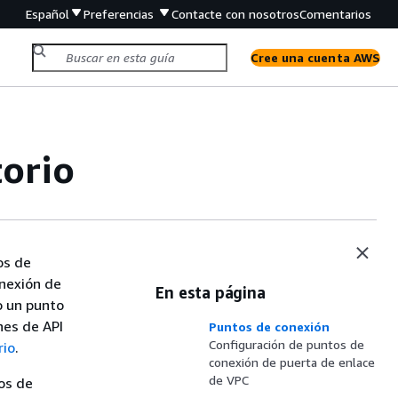
Español
Preferencias
Contacte con nosotros
Comentarios
Cree una cuenta AWS
torio
os de
onexión de
En esta página
o un punto
nes de API
Puntos de conexión
Configuración de puntos de
rio
.
conexión de puerta de enlace
de VPC
os de