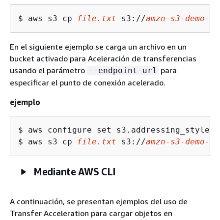
$ 
aws s3 cp 
file.txt
 s3://
amzn
-s
3
-demo-bu
En el siguiente ejemplo se carga un archivo en un
bucket activado para Aceleración de transferencias
usando el parámetro
para
--endpoint-url
especificar el punto de conexión acelerado.
ejemplo
$ 
$ 
aws s3 cp 
file.txt
 s3://
amzn
-s
3
-demo-bu
Mediante AWS CLI
A continuación, se presentan ejemplos del uso de
Transfer Acceleration para cargar objetos en