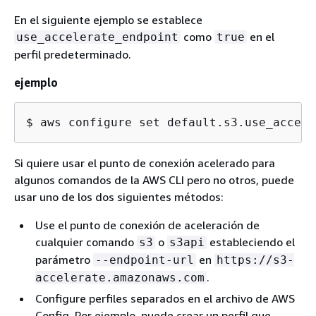
En el siguiente ejemplo se establece
como
en el
use_accelerate_endpoint
true
perfil predeterminado.
ejemplo
$ 
aws configure set default.s3.use_accele
Si quiere usar el punto de conexión acelerado para
algunos comandos de la AWS CLI pero no otros, puede
usar uno de los dos siguientes métodos:
Use el punto de conexión de aceleración de
cualquier comando
o
estableciendo el
s3
s3api
parámetro
en
--endpoint-url
https://s3-
.
accelerate.amazonaws.com
Configure perfiles separados en el archivo de AWS
Config. Por ejemplo, puede crear un perfil que