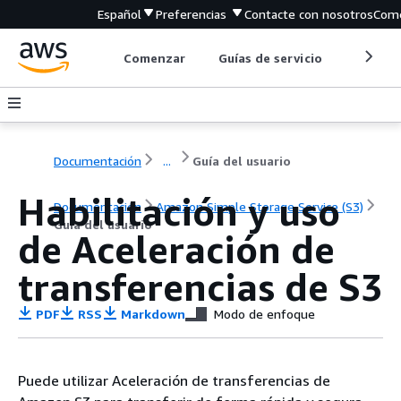
Español
Preferencias
Contacte con nosotros
Come
Comenzar
Guías de servicio
Herrami
Documentación
...
Guía del usuario
Habilitación y uso
Documentación
Amazon Simple Storage Service (S3)
Guía del usuario
de Aceleración de
transferencias de S3
PDF
RSS
Markdown
Modo de enfoque
Puede utilizar Aceleración de transferencias de