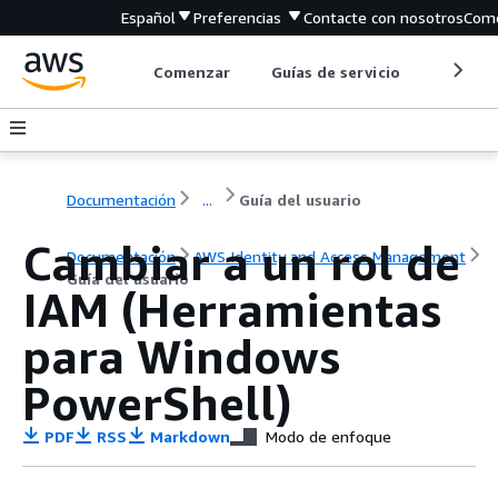
Español
Preferencias
Contacte con nosotros
Come
Comenzar
Guías de servicio
Herrami
Documentación
...
Guía del usuario
Cambiar a un rol de
Documentación
AWS Identity and Access Management
Guía del usuario
IAM (Herramientas
para Windows
PowerShell)
PDF
RSS
Markdown
Modo de enfoque