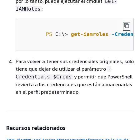
por lo tanto, puede ejecutar el cmdlet
Get-
:
IAMRoles
PS
 C:\> 
get-iamroles
-Credenti
Para volver a tener sus credenciales originales, solo
tiene que dejar de utilizar el parámetro
-
y permitir que PowerShell
Credentials $Creds
revierta a las credenciales que están almacenadas
en el perfil predeterminado.
Recursos relacionados
AWS Identity and Access ManagementReferencia de la API de