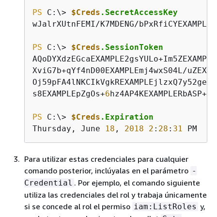
PS
 C:\> 
$Creds
.SecretAccessKey
wJalrXUtnFEMI/K7MDENG/bPxRfiCYEXAMPLEKE
PS
 C:\> 
$Creds
.SessionToken
AQoDYXdzEGcaEXAMPLE2gsYULo+Im5ZEXAMPLE
XviG7b+qYf4nD00EXAMPLEmj4wxS04L/uZEXAM
Oj59pFA4lNKCIkVgkREXAMPLEjlzxQ7y52geke
s8EXAMPLEpZgOs+
6
hz4AP4KEXAMPLERbASP+
4
e
PS
 C:\> 
$Creds
.Expiration
Thursday, June 
18
, 
2018
2
:
28
:
31
 PM
Para utilizar estas credenciales para cualquier
comando posterior, inclúyalas en el parámetro
-
. Por ejemplo, el comando siguiente
Credential
utiliza las credenciales del rol y trabaja únicamente
si se concede al rol el permiso
y,
iam:ListRoles