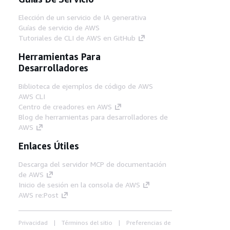
Elección de un servicio de IA generativa
Guías de servicio de AWS
Tutoriales de CLI de AWS en GitHub
Herramientas Para
Desarrolladores
Biblioteca de ejemplos de código de AWS
AWS CLI
Centro de creadores en AWS
Blog de herramientas para desarrolladores de
AWS
Enlaces Útiles
Descarga del servidor MCP de documentación
de AWS
Inicio de sesión en la consola de AWS
AWS re:Post
Privacidad
Términos del sitio
Preferencias de