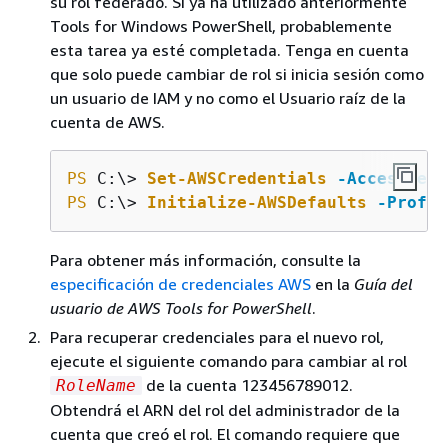
su rol federado. Si ya ha utilizado anteriormente
Tools for Windows PowerShell, probablemente
esta tarea ya esté completada. Tenga en cuenta
que solo puede cambiar de rol si inicia sesión como
un usuario de IAM y no como el Usuario raíz de la
cuenta de AWS.
PS
 C:\> 
Set-AWSCredentials
-AccessKey
PS
 C:\> 
Initialize-AWSDefaults
-Profil
Para obtener más información, consulte la
especificación de credenciales AWS
en la
Guía del
usuario de AWS Tools for PowerShell
.
Para recuperar credenciales para el nuevo rol,
ejecute el siguiente comando para cambiar al rol
de la cuenta 123456789012.
RoleName
Obtendrá el ARN del rol del administrador de la
cuenta que creó el rol. El comando requiere que