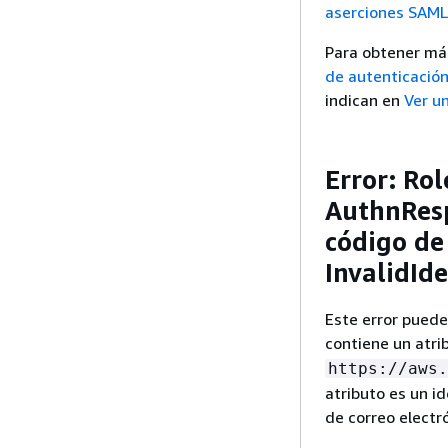
aserciones SAML 
Para obtener má
de autenticació
indican en
Ver u
Error: Ro
AuthnResp
código de 
InvalidId
Este error pued
contiene un atri
https://aws.
atributo es un id
de correo electr