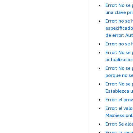
Error: No se 
una clave pr
Error: no se
especificado
de error: A
Error: no se
Error: No se
actualizacio
Error: No se
porque no se
Error: No se
Establezca u
Error: el pr
Error: el va
MaxSessionDu
Error: Se al
Error: la re