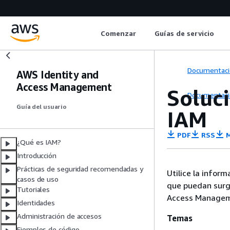
Comenzar
Guías de servicio
Documentaci
AWS Identity and
Access Management
Soluc
Documentaci
Guía del usuario
IAM
PDF
RSS
M
¿Qué es IAM?
Introducción
Prácticas de seguridad recomendadas y
Utilice la infor
casos de uso
que puedan surgi
Tutoriales
Access Managem
Identidades
Administración de accesos
Temas
Ejemplos de código