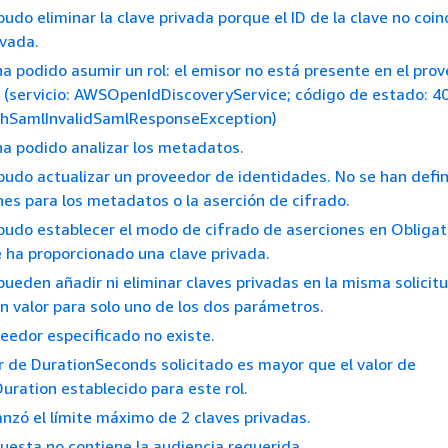
pudo eliminar la clave privada porque el ID de la clave no coi
ivada.
 ha podido asumir un rol: el emisor no está presente en el pro
 (servicio: AWSOpenIdDiscoveryService; código de estado: 4
uthSamlInvalidSamlResponseException)
 ha podido analizar los metadatos.
 pudo actualizar un proveedor de identidades. No se han defi
nes para los metadatos o la aserción de cifrado.
 pudo establecer el modo de cifrado de aserciones en Obligat
 ha proporcionado una clave privada.
 pueden añadir ni eliminar claves privadas en la misma solicitu
n valor para solo uno de los dos parámetros.
oveedor especificado no existe.
lor de DurationSeconds solicitado es mayor que el valor de
ration establecido para este rol.
canzó el límite máximo de 2 claves privadas.
spuesta no contiene la audiencia requerida.