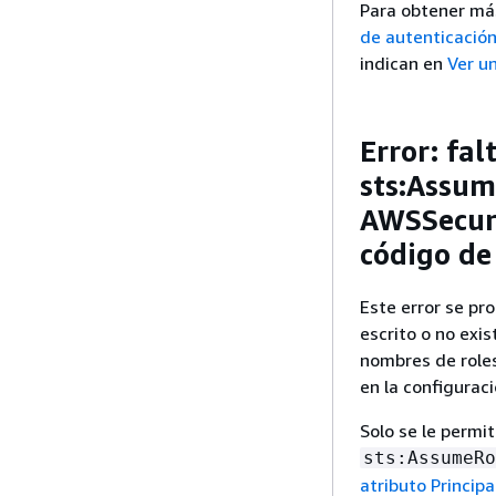
Para obtener má
de autenticació
indican en
Ver u
Error: fal
sts:Assum
AWSSecuri
código de
Este error se pr
escrito o no exis
nombres de roles
en la configurac
Solo se le permit
sts:AssumeRo
atributo Princip