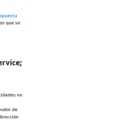
espuesta
sos que se
rvice;
tidades no
l valor de
dirección