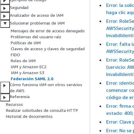
Error: la sol
Seguridad
haga clic aqu
Analizador de acceso de IAM
Error: RoleS
Solucionar problemas de IAM
AWSSecurityT
Mensajes de error de acceso denegado
InvalidIdent
Problemas del usuario raíz
Políticas de IAM
Error: falta
Claves de acceso y claves de seguridad
AWSSecurityT
FIDO
Error: Role
Roles de IAM
(servicio: A
IAM y Amazon EC2
IAM y Amazon S3
InvalidIdent
Federación SAML 2.0
Error: ident
Cómo funciona IAM con otros servicios
comenzar con
de AWS
Referencia
código de er
Recursos
Error: firma
Realizar solicitudes de consulta HTTP
estado: 400;
Historial de documentos
Error: Clave 
Error: No se 