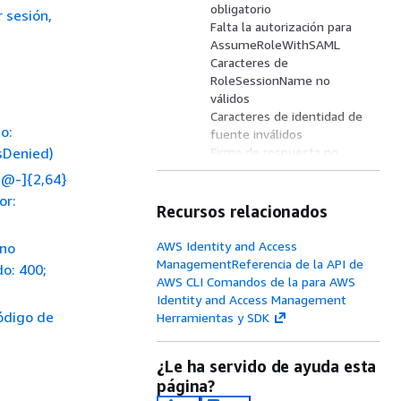
obligatorio
r sesión,
Falta la autorización para
AssumeRoleWithSAML
Caracteres de
RoleSessionName no
válidos
Caracteres de identidad de
o:
fuente inválidos
sDenied)
Firma de respuesta no
válida
.@-]{2,64}
Clave privada no válida
or:
No se pudo eliminar la clave
Recursos relacionados
privada
No se pudo eliminar la clave
AWS Identity and Access
 no
privada porque el ID de la
ManagementReferencia de la API de
o: 400;
clave no coincide con una
AWS CLI Comandos de la para AWS
clave privada
Identity and Access Management
No se ha podido asumir un
código de
Herramientas y SDK
rol
No se han podido analizar
¿Le ha servido de ayuda esta
los metadatos
página?
No se pudo actualizar un