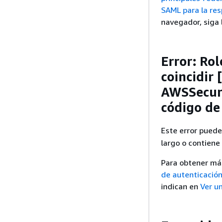
SAML para la re
navegador, siga 
Error: Ro
coincidir
AWSSecuri
código de
Este error puede 
largo o contiene
Para obtener má
de autenticació
indican en
Ver u