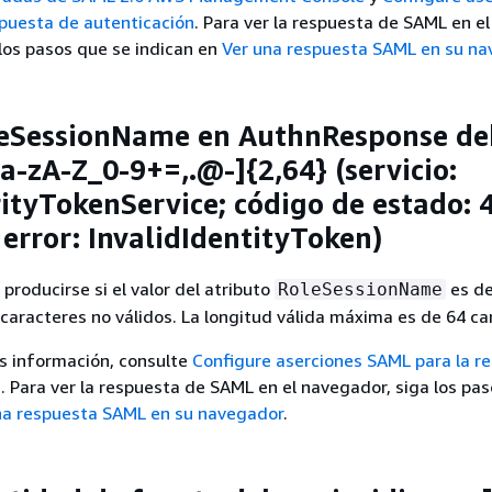
spuesta de autenticación
. Para ver la respuesta de SAML en el
los pasos que se indican en
Ver una respuesta SAML en su n
leSessionName en AuthnResponse de
 [a-zA-Z_0-9+=,.@-]
{
2,64} (servicio:
tyTokenService; código de estado: 
 error: InvalidIdentityToken)
producirse si el valor del atributo
es d
RoleSessionName
 caracteres no válidos. La longitud válida máxima es de 64 ca
s información, consulte
Configure aserciones SAML para la r
n
. Para ver la respuesta de SAML en el navegador, siga los pa
na respuesta SAML en su navegador
.