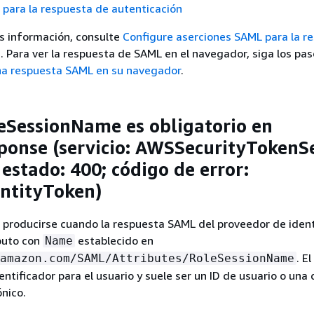
para la respuesta de autenticación
s información, consulte
Configure aserciones SAML para la r
n
. Para ver la respuesta de SAML en el navegador, siga los pa
na respuesta SAML en su navegador
.
leSessionName es obligatorio en
onse (servicio: AWSSecurityTokenSe
estado: 400; código de error:
entityToken)
e producirse cuando la respuesta SAML del proveedor de iden
buto con
establecido en
Name
. E
amazon.com/SAML/Attributes/RoleSessionName
entificador para el usuario y suele ser un ID de usuario o una 
ónico.