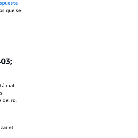
espuesta
sos que se
403;
stá mal
os
 del rol
zar el