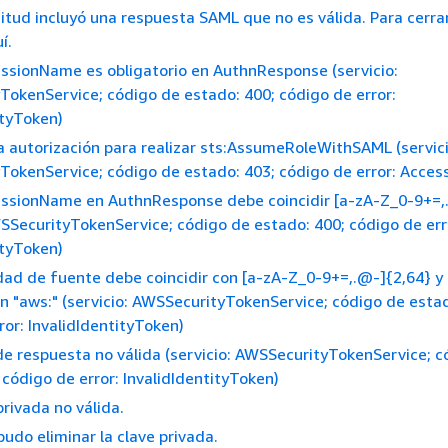
icitud incluyó una respuesta SAML que no es válida. Para cerra
í.
essionName es obligatorio en AuthnResponse (servicio:
okenService; código de estado: 400; código de error:
ityToken)
 la autorización para realizar sts:AssumeRoleWithSAML (servici
okenService; código de estado: 403; código de error: Acces
SessionName en AuthnResponse debe coincidir [a-zA-Z_0-9+=,
WSSecurityTokenService; código de estado: 400; código de err
ityToken)
idad de fuente debe coincidir con [a-zA-Z_0-9+=,.@-]{2,64} y
 "aws:" (servicio: AWSSecurityTokenService; código de estad
ror: InvalidIdentityToken)
 de respuesta no válida (servicio: AWSSecurityTokenService; 
 código de error: InvalidIdentityToken)
privada no válida.
pudo eliminar la clave privada.