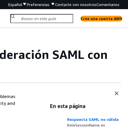
Español
Preferencias
Contacte con nosotros
Comentarios
Cree una cuenta AWS
ederación SAML con
roblemas
ity and
En esta página
Respuesta SAML no válida
RoleSessionName es