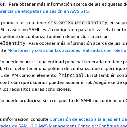
. Para obtener más información acerca de las etiquetas d
on
rencia de etiquetas de sesión en AWS STS
.
 producirse si no tiene
en su pol
sts:SetSourceIdentity
 Si la aserción SAML está configurada para utilizar el atributo
la política de confianza también debe incluir la acción
. Para obtener más información acerca de las i
eIdentity
ulte
Monitorear y controlar las acciones realizadas con roles
én puede ocurrir si una entidad principal federada no tiene 
l. El rol debe tener una política de confianza que especifique
ML de IAM como el elemento
. El rol también cont
Principal
controlan qué usuarios pueden asumir el rol. Asegúrese de q
 los requisitos de las condiciones.
én puede producirse si la respuesta de SAML no contiene un
s información, consulte
Concesión de acceso a la a las entid
eradas de SAML 2.0 AWS Management Console
y
Configure as