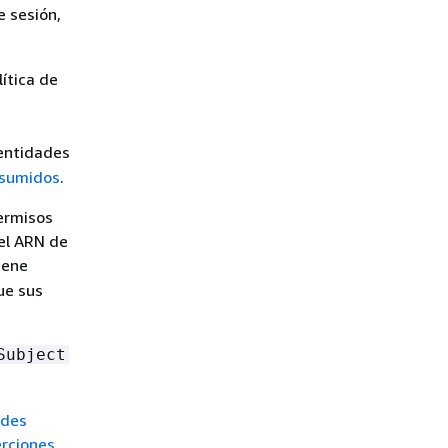
e sesión,
ítica de
dentidades
 asumidos
.
permisos
 el ARN de
iene
ue sus
Subject
ades
erciones