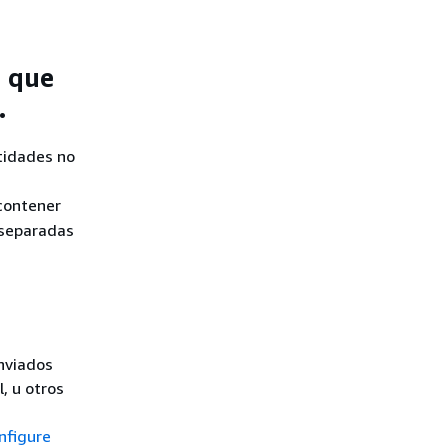
L que
.
tidades no
 contener
 separadas
enviados
l, u otros
nfigure