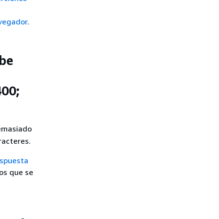
avegador
.
be
400;
emasiado
racteres.
espuesta
sos que se