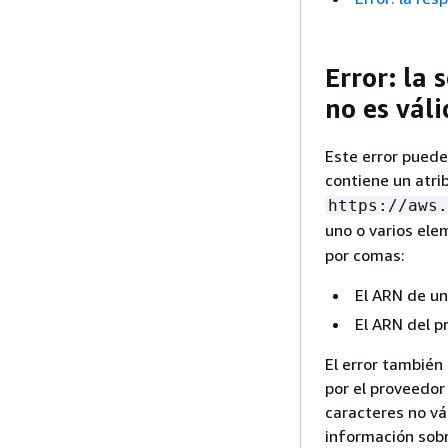
Error: la
no es váli
Este error pued
contiene un atri
https://aws.
uno o varios el
por comas:
El ARN de un
El ARN del 
El error también
por el proveedor 
caracteres no vá
información sobr