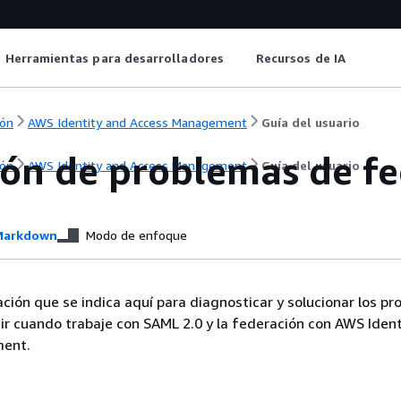
Herramientas para desarrolladores
Recursos de IA
ón
AWS Identity and Access Management
Guía del usuario
ión de problemas de f
ón
AWS Identity and Access Management
Guía del usuario
arkdown
Modo de enfoque
mación que se indica aquí para diagnosticar y solucionar los p
r cuando trabaje con SAML 2.0 y la federación con AWS Ident
ent.