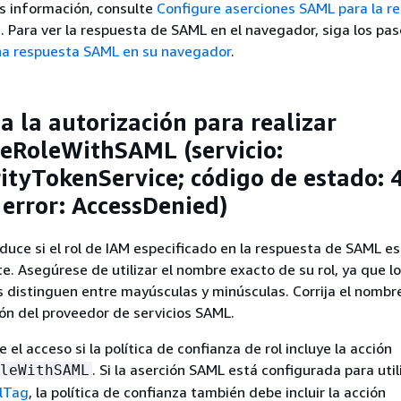
s información, consulte
Configure aserciones SAML para la r
n
. Para ver la respuesta de SAML en el navegador, siga los pa
na respuesta SAML en su navegador
.
ta la autorización para realizar
eRoleWithSAML (servicio:
tyTokenService; código de estado: 
 error: AccessDenied)
oduce si el rol de IAM especificado en la respuesta de SAML e
te. Asegúrese de utilizar el nombre exacto de su rol, ya que l
 distinguen entre mayúsculas y minúsculas. Corrija el nombre
ión del proveedor de servicios SAML.
e el acceso si la política de confianza de rol incluye la acción
. Si la aserción SAML está configurada para utili
leWithSAML
alTag
, la política de confianza también debe incluir la acción