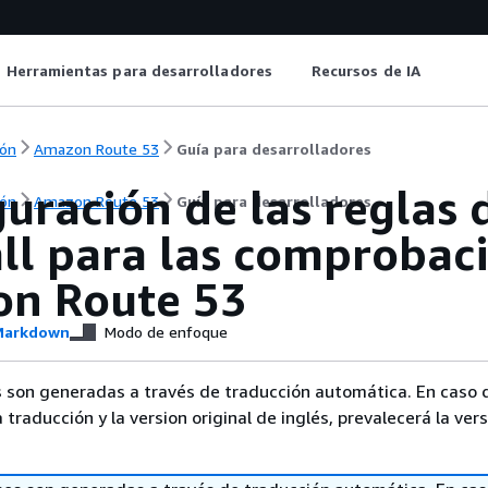
Herramientas para desarrolladores
Recursos de IA
ón
Amazon Route 53
Guía para desarrolladores
uración de las reglas 
ón
Amazon Route 53
Guía para desarrolladores
all para las comprobac
n Route 53
arkdown
Modo de enfoque
 son generadas a través de traducción automática. En caso 
a traducción y la version original de inglés, prevalecerá la ver