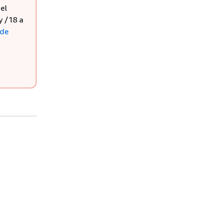
el
y /18 a
 de