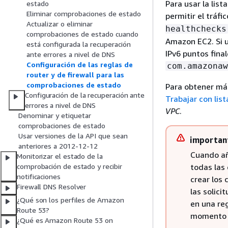
Para usar la lis
estado
Eliminar comprobaciones de estado
permitir el tráf
Actualizar o eliminar
healthchecks
comprobaciones de estado cuando
Amazon EC2. Si u
está configurada la recuperación
IPv6 puntos fina
ante errores a nivel de DNS
Configuración de las reglas de
com.amazonaw
router y de firewall para las
comprobaciones de estado
Para obtener más
Configuración de la recuperación ante
Trabajar con lis
errores a nivel de DNS
VPC
.
Denominar y etiquetar
comprobaciones de estado
Usar versiones de la API que sean
importan
anteriores a 2012-12-12
Cuando añ
Monitorizar el estado de la
todas las
comprobación de estado y recibir
notificaciones
crear los
Firewall DNS Resolver
las solic
¿Qué son los perfiles de Amazon
en una re
Route 53?
momento a
¿Qué es Amazon Route 53 on