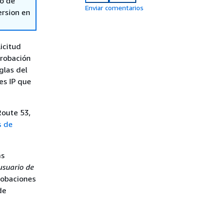
so de
Enviar comentarios
ersion en
icitud
probación
glas del
es IP que
Route 53,
 de
ás
usuario de
robaciones
de