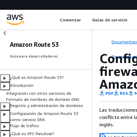
Comenzar
Guías de servicio
Documentaci
Amazon Route 53
Config
Documentaci
Guía para desarrolladores
firew
¿Qué es Amazon Route 53?
Amazo
Introducción
PDF
RSS
M
Integración con otros servicios de
Formato de nombres de dominio DNS
Registro y administración de dominios
Las traducciones
Configuración de Amazon Route 53
conflicto entre l
como servicio DNS
inglés.
Flujo de tráfico
¿Qué es VPC Resolver?