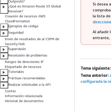
Outposts?
Si desea a
¿Qué es Amazon Route 53 Global
comprobad
Resolver?
la lista 
Creación de recursos AWS
CloudFormation
direccion
Ejemplos de código
Al añadir 
Seguridad
entrante,
Envío de resultados de al CSPM de
Security Hub
Supervisión
Resolución de problemas
Rangos de direcciones IP
Etiquetado de recursos
Tema siguiente:
Tutoriales
Tema anterior:
Prácticas recomendadas
configurada la r
Realizar solicitudes a la API
Cuotas
Información relacionada
Historial de documentos