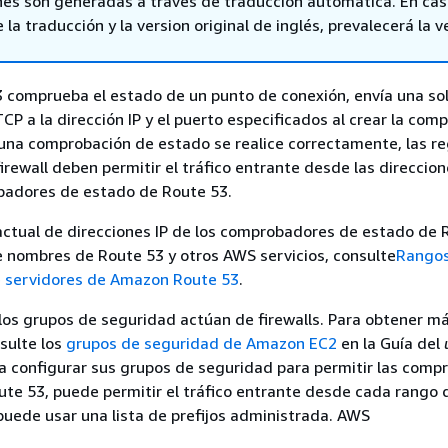
nes son generadas a través de traducción automática. En ca
 la traducción y la version original de inglés, prevalecerá la v
comprueba el estado de un punto de conexión, envía una sol
P a la dirección IP y el puerto especificados al crear la com
una comprobación de estado se realice correctamente, las re
irewall deben permitir el tráfico entrante desde las direccion
badores de estado de Route 53.
a actual de direcciones IP de los comprobadores de estado de 
e nombres de Route 53 y otros AWS servicios, consulte
Rangos
de servidores de Amazon Route 53
.
os grupos de seguridad actúan de firewalls. Para obtener m
sulte los
grupos de seguridad de Amazon EC2
en la Guía del
ra configurar sus grupos de seguridad para permitir las comp
te 53, puede permitir el tráfico entrante desde cada rango 
 puede usar una lista de prefijos administrada. AWS