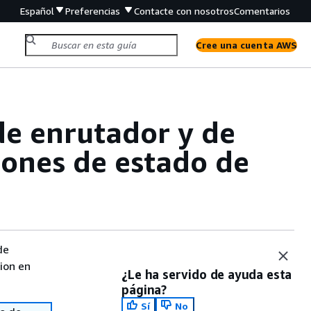
Español
Preferencias
Contacte con nosotros
Comentarios
Cree una cuenta AWS
de enrutador y de
iones de estado de
de
sion en
¿Le ha servido de ayuda esta
página?
Sí
No