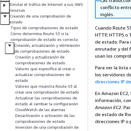
Las traduccio
Enrutar el tráfico de Internet a sus AWS
conflicto entre
recursos
inglés.
Creación de una comprobación de
estado
Cuando Route 53 
Tipos de comprobaciones de estado
Cómo determina Route 53 si la
HTTP, HTTPS o TC
comprobación de estado es correcta
de estado. Para 
Creación, actualización y eliminación
enrutador y del f
de comprobaciones de estado
usan los compro
Creación y actualización de
comprobaciones de estado
Para ver la list
Valores que especifica al crear o
los servidores d
actualizar comprobaciones de
estado
direcciones IP 
Valores que muestra Route 53 al
crear una comprobación de estado
En Amazon EC2, l
Actualizar las comprobaciones de
información, con
estado al cambiar la configuración
Amazon EC2
. Pa
CloudWatch de las alarmas
de estado de Rou
Desactivación o activación de las
direcciones IP o
comprobaciones de estado
Inversión de una comprobación de