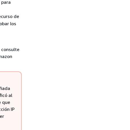
 para
ecurso de
obar los
 consulte
Amazon
añada
icó al
e que
ción IP
er