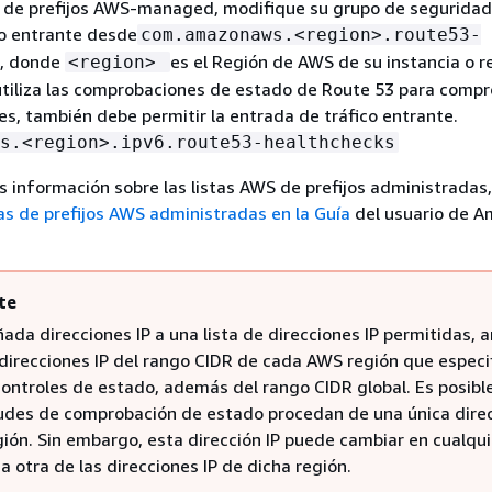
ta de prefijos AWS-managed, modifique su grupo de seguridad
ico entrante desde
com.amazonaws.<region>.route53-
, donde
es el Región de AWS de su instancia o r
<region>
tiliza las comprobaciones de estado de Route 53 para compr
les, también debe permitir la entrada de tráfico entrante.
s.<region>.ipv6.route53-healthchecks
 información sobre las listas AWS de prefijos administradas,
tas de prefijos AWS administradas en la Guía
del usuario de 
te
ada direcciones IP a una lista de direcciones IP permitidas, 
 direcciones IP del rango CIDR de cada AWS región que especif
 controles de estado, además del rango CIDR global. Es posibl
itudes de comprobación de estado procedan de una única direc
gión. Sin embargo, esta dirección IP puede cambiar en cualqui
 otra de las direcciones IP de dicha región.