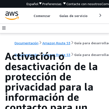
Español
Preferencias
Contacte con nosotros
Come
Comenzar
Guías de servicio
Herrami
Documentación
Amazon Route 53
Activación o
Documentación
Amazon Route 53
Guía para desarroll
desactivación de la
protección de
privacidad para la
información de
contacto para un