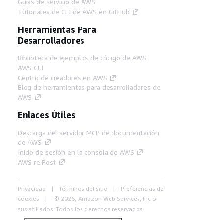
Guías de servicio de AWS
Tutoriales de CLI de AWS en GitHub
Herramientas Para
Desarrolladores
Biblioteca de ejemplos de código de AWS
AWS CLI
Centro de creadores en AWS
Blog de herramientas para desarrolladores de
AWS
Enlaces Útiles
Descarga del servidor MCP de documentación
de AWS
Inicio de sesión en la consola de AWS
AWS re:Post
Privacidad
Términos del sitio
Preferencias de
cookies
© 2026, Amazon Web Services, Inc o
sus afiliados. Todos los derechos reservados.