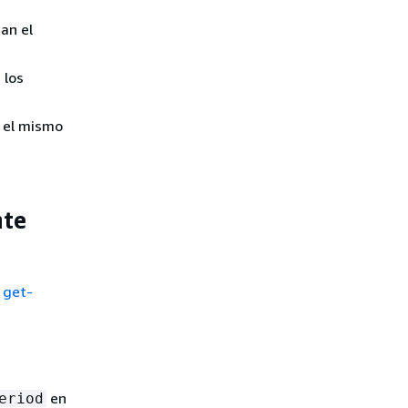
an el
 los
 el mismo
nte
l
get-
en
eriod