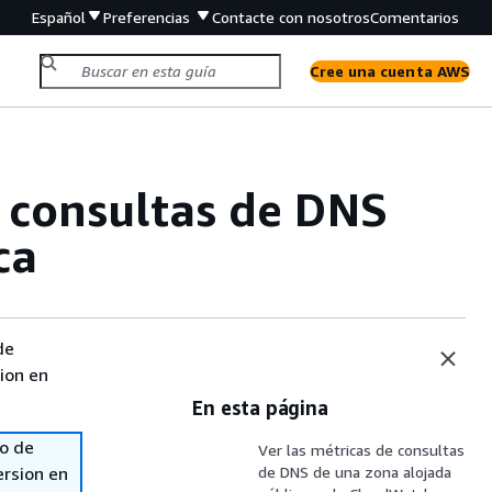
Español
Preferencias
Contacte con nosotros
Comentarios
Cree una cuenta AWS
e consultas de DNS
ca
de
sion en
En esta página
so de
Ver las métricas de consultas
ersion en
de DNS de una zona alojada