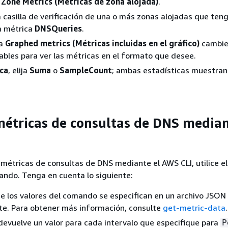
Zone Metrics (Métricas de zona alojada)
.
a casilla de verificación de una o más zonas alojadas que teng
a métrica
DNSQueries
.
ña
Graphed metrics (Métricas incluidas en el gráfico)
cambie
cables para ver las métricas en el formato que desee.
ica
, elija
Suma
o
SampleCount
; ambas estadísticas muestran
étricas de consultas de DNS media
 métricas de consultas de DNS mediante el AWS CLI, utilice e
ndo. Tenga en cuenta lo siguiente:
e los valores del comando se especifican en un archivo JSON
te. Para obtener más información, consulte
get-metric-data
.
evuelve un valor para cada intervalo que especifique para
P