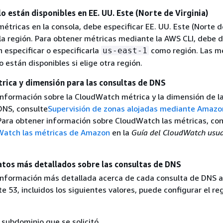
o están disponibles en EE. UU. Este (Norte de Virginia)
étricas en la consola, debe especificar EE. UU. Este (Norte d
 la región. Para obtener métricas mediante la AWS CLI, debe d
 especificar o especificarla
como región. Las m
us-east-1
 están disponibles si elige otra región.
ica y dimensión para las consultas de DNS
información sobre la CloudWatch métrica y la dimensión de l
DNS, consulte
Supervisión de zonas alojadas mediante Amazo
 Para obtener información sobre CloudWatch las métricas, con
Watch las métricas de Amazon
en la
Guía del CloudWatch usua
tos más detallados sobre las consultas de DNS
información más detallada acerca de cada consulta de DNS a
 53, incluidos los siguientes valores, puede configurar el re
 subdominio que se solicitó