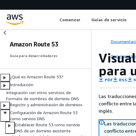
Comenzar
Guías de servicio
Documentaci
Amazon Route 53
Visua
Documentaci
Guía para desarrolladores
para 
¿Qué es Amazon Route 53?
PDF
RSS
M
Introducción
Integración con otros servicios de
Las traducciones
Formato de nombres de dominio DNS
conflicto entre l
Registro y administración de dominios
inglés.
Configuración de Amazon Route 53
como servicio DNS
Las traduccio
Establecer Route 53 como servicio
conflicto entre
DNS de un dominio existente