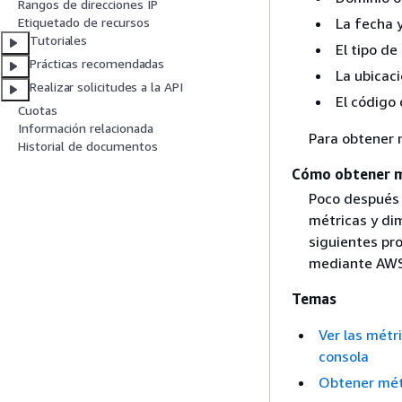
Rangos de direcciones IP
La fecha y
Etiquetado de recursos
Tutoriales
El tipo de
Prácticas recomendadas
La ubicac
Realizar solicitudes a la API
El código
Cuotas
Información relacionada
Para obtener 
Historial de documentos
Cómo obtener m
Poco después 
métricas y di
siguientes pr
mediante AWS
Temas
Ver las métr
consola
Obtener mét