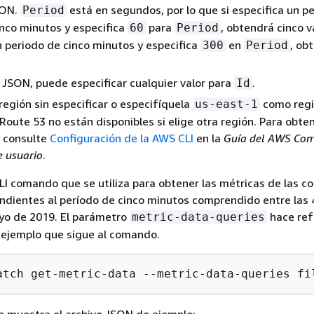
SON.
está en segundos, por lo que si especifica un p
Period
nco minutos y especifica
para
, obtendrá cinco va
60
Period
n periodo de cinco minutos y especifica
en
, ob
300
Period
o JSON, puede especificar cualquier valor para
.
Id
región sin especificar o especifíquela
como regi
us-east-1
Route 53 no están disponibles si elige otra región. Para obt
, consulte
Configuración de la AWS CLI
en la
Guía del AWS C
e usuario
.
LI comando que se utiliza para obtener las métricas de las c
dientes al período de cinco minutos comprendido entre las 4
ayo de 2019. El parámetro
hace ref
metric-data-queries
 ejemplo que sigue al comando.
atch get-metric-data --metric-data-queries fi
e muestra el archivo JSON de ejemplo: