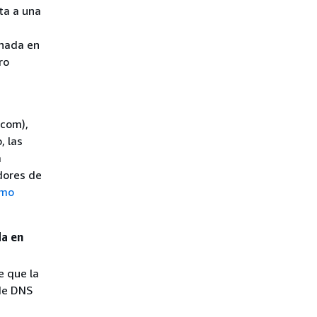
ta a una
enada en
ro
n
com),
, las
a
dores de
mo
da en
e que la
de DNS