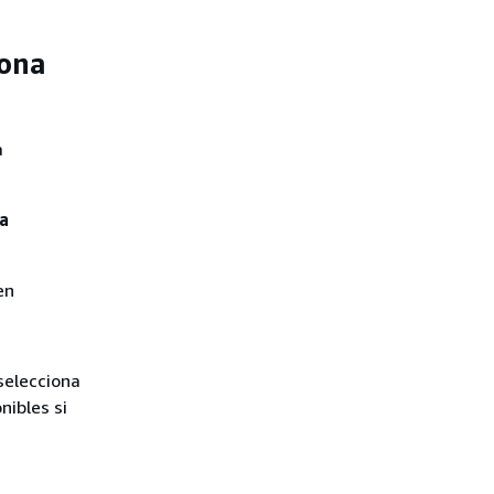
zona
a
la
en
selecciona
nibles si