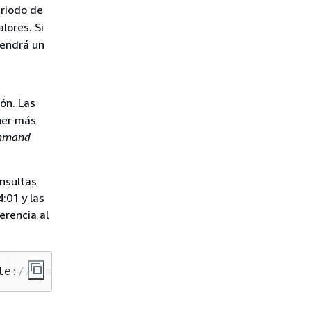
eriodo de
lores. Si
tendrá un
ón. Las
ener más
ommand
onsultas
:01 y las
erencia al
le://./metric.json --start-time 2019-05-01T04