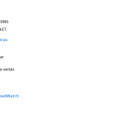
e DNS
ail
icas
.
ar
o verlas
CloudWatch