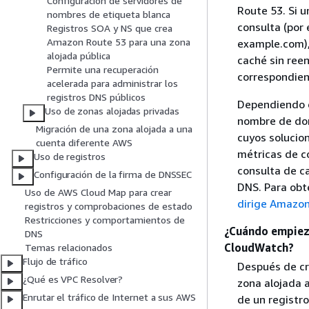
Configuración de servidores de
Route 53. Si 
nombres de etiqueta blanca
consulta (por 
Registros SOA y NS que crea
Amazon Route 53 para una zona
example.com),
alojada pública
caché sin reen
Permite una recuperación
correspondien
acelerada para administrar los
registros DNS públicos
Dependiendo d
Uso de zonas alojadas privadas
nombre de do
Migración de una zona alojada a una
cuyos solucion
cuenta diferente AWS
métricas de c
Uso de registros
consulta de c
Configuración de la firma de DNSSEC
DNS. Para obt
Uso de AWS Cloud Map para crear
dirige Amazon
registros y comprobaciones de estado
Restricciones y comportamientos de
¿Cuándo empieza
DNS
CloudWatch?
Temas relacionados
Flujo de tráfico
Después de cr
¿Qué es VPC Resolver?
zona alojada 
Enrutar el tráfico de Internet a sus AWS
de un registr