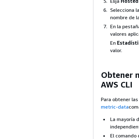
Elija
Hosted 
Selecciona l
nombre de l
En la pesta
valores apli
En
Estadíst
valor.
Obtener m
AWS CLI
Para obtener las
metric-data
coma
La mayoría d
independien
El comando d