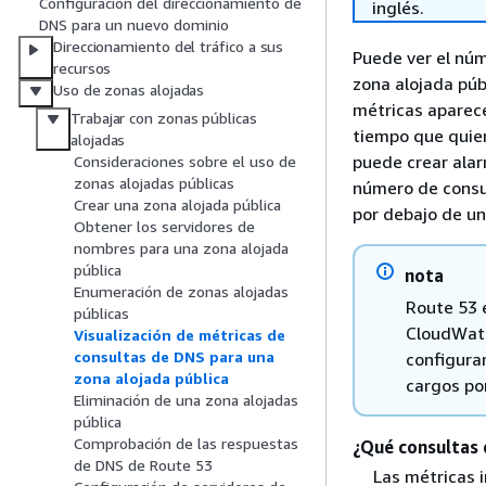
Configuración del direccionamiento de
inglés.
DNS para un nuevo dominio
Direccionamiento del tráfico a sus
Puede ver el núm
recursos
zona alojada púb
Uso de zonas alojadas
métricas aparece
Trabajar con zonas públicas
tiempo que quier
alojadas
puede crear alar
Consideraciones sobre el uso de
zonas alojadas públicas
número de consu
Crear una zona alojada pública
por debajo de un
Obtener los servidores de
nombres para una zona alojada
pública
nota
Enumeración de zonas alojadas
Route 53 
públicas
CloudWatc
Visualización de métricas de
consultas de DNS para una
configurar
zona alojada pública
cargos po
Eliminación de una zona alojadas
pública
Comprobación de las respuestas
¿Qué consultas 
de DNS de Route 53
Las métricas i