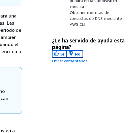
pública en la CloudWatch
consola
Obtener métricas de
para una
consultas de DNS mediante
as. Las
AWS CLI
período de
 También
¿Le ha servido de ayuda esta
cuando el
página?
r encima o
Sí
No
Enviar comentarios
rio
ican
nvíen a