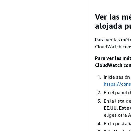
Ver las m
alojada p
Para ver las mét
CloudWatch conso
Para ver las mé
CloudWatch con
Inicie sesi
https://con
En el panel 
En la lista 
EE.UU. Este 
eliges otra 
En la pesta