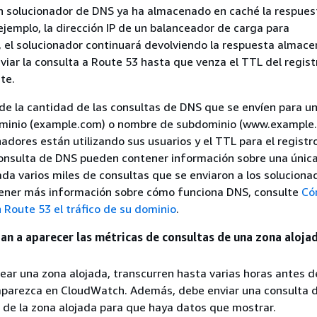
un solucionador de DNS ya ha almacenado en caché la respues
ejemplo, la dirección IP de un balanceador de carga para
 el solucionador continuará devolviendo la respuesta almac
viar la consulta a Route 53 hasta que venza el TTL del regist
te.
e la cantidad de las consultas de DNS que se envíen para u
minio (example.com) o nombre de subdominio (www.example.
adores están utilizando sus usuarios y el TTL para el registro
onsulta de DNS pueden contener información sobre una únic
ada varios miles de consultas que se enviaron a los soluciona
ener más información sobre cómo funciona DNS, consulte
Có
 Route 53 el tráfico de su dominio
.
n a aparecer las métricas de consultas de una zona aloja
ear una zona alojada, transcurren hasta varias horas antes d
aparezca en CloudWatch. Además, debe enviar una consulta 
o de la zona alojada para que haya datos que mostrar.