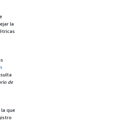
e
ejar la
étricas
as
n
sulta
rio de
 la que
gistro