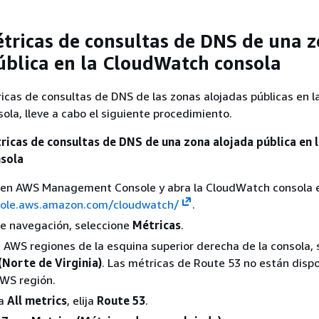
étricas de consultas de DNS de una 
ública en la CloudWatch consola
ricas de consultas de DNS de las zonas alojadas públicas en l
la, lleve a cabo el siguiente procedimiento.
tricas de consultas de DNS de una zona alojada pública en 
sola
ón en AWS Management Console y abra la CloudWatch consola 
sole.aws.amazon.com/cloudwatch/
.
de navegación, seleccione
Métricas
.
de AWS regiones de la esquina superior derecha de la consola, 
(Norte de Virginia)
. Las métricas de Route 53 no están dispo
AWS región.
ña
All metrics
, elija
Route 53
.