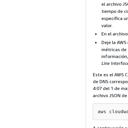
el archivo J
tiempo de ci
especifica u
valor.
En el archiv
Deje la AWS 
métricas de 
información
Line Interfac
Este es el AWS C
de DNS correspon
4:07 del 1 de m
archivo JSON de
aws cloudw
A continuación s