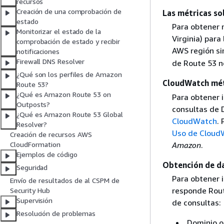
recursos
Creación de una comprobación de
Las métricas sol
estado
Para obtener m
Monitorizar el estado de la
Virginia) para
comprobación de estado y recibir
AWS región sin
notificaciones
Firewall DNS Resolver
de Route 53 no
¿Qué son los perfiles de Amazon
CloudWatch métr
Route 53?
¿Qué es Amazon Route 53 on
Para obtener 
Outposts?
consultas de 
¿Qué es Amazon Route 53 Global
CloudWatch
.
Resolver?
Uso de Cloud
Creación de recursos AWS
Amazon
.
CloudFormation
Ejemplos de código
Obtención de da
Seguridad
Para obtener 
Envío de resultados de al CSPM de
responde Route
Security Hub
Supervisión
de consultas:
Resolución de problemas
Dominio o