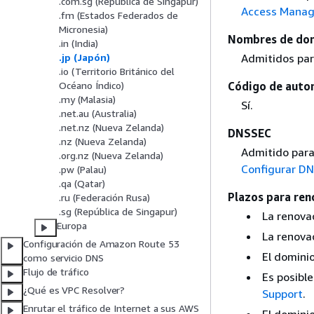
.com.sg (República de Singapur)
Access Manag
.fm (Estados Federados de
Micronesia)
Nombres de dom
.in (India)
Admitidos par
.jp (Japón)
.io (Territorio Británico del
Código de autor
Océano Índico)
.my (Malasia)
Sí.
.net.au (Australia)
.net.nz (Nueva Zelanda)
DNSSEC
.nz (Nueva Zelanda)
Admitido para
.org.nz (Nueva Zelanda)
Configurar DN
.pw (Palau)
.qa (Qatar)
Plazos para ren
.ru (Federación Rusa)
.sg (República de Singapur)
La renova
Europa
La renovac
Configuración de Amazon Route 53
El dominio
como servicio DNS
Flujo de tráfico
Es posible
¿Qué es VPC Resolver?
Support
.
Enrutar el tráfico de Internet a sus AWS