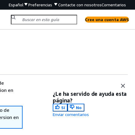
Español
Preferencias
Contacte con nosotros
Comentarios
Cree una cuenta AWS
de
sion en
¿Le ha servido de ayuda esta
página?
Sí
No
so de
Enviar comentarios
ersion en