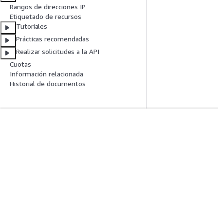
Rangos de direcciones IP
Etiquetado de recursos
Tutoriales
Prácticas recomendadas
Realizar solicitudes a la API
Cuotas
Información relacionada
Historial de documentos
Introducción
Guías De Serv
Tutoriales prácticos de AWS
Elección de un ser
Biblioteca de soluciones de AWS
Guías de servicio
Guías de decisiones de AWS
Tutoriales de CL