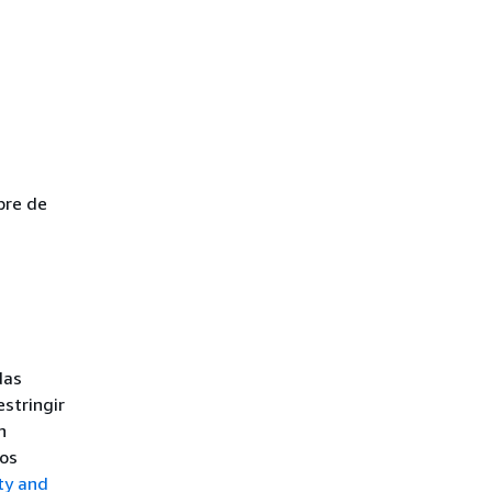
bre de
das
restringir
n
ros
ty and