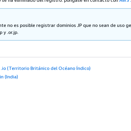
o se ha eliminado del registro: póngase en contacto con
AWS 
te no es posible registrar dominios JP que no sean de uso g
 y .or.jp.
.io (Territorio Británico del Océano Índico)
.in (India)