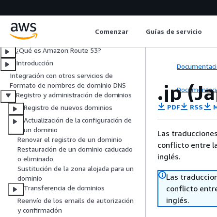
Guía para desarrolladores
Comenzar
Guías de servicio
¿Qué es Amazon Route 53?
Introducción
Documentaci
Integración con otros servicios de
.jp (J
Formato de nombres de dominio DNS
Documentaci
Registro y administración de dominios
PDF
RSS
M
Registro de nuevos dominios
Actualización de la configuración de
un dominio
Las traducciones
Renovar el registro de un dominio
conflicto entre l
Restauración de un dominio caducado
inglés.
o eliminado
Sustitución de la zona alojada para un
Las traduccio
dominio
conflicto entre
Transferencia de dominios
inglés.
Reenvío de los emails de autorización
y confirmación