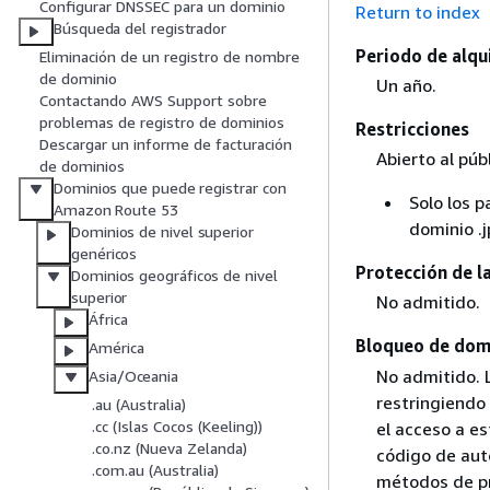
Configurar DNSSEC para un dominio
Return to index
Búsqueda del registrador
Periodo de alqui
Eliminación de un registro de nombre
de dominio
Un año.
Contactando AWS Support sobre
problemas de registro de dominios
Restricciones
Descargar un informe de facturación
Abierto al públ
de dominios
Dominios que puede registrar con
Solo los 
Amazon Route 53
dominio .j
Dominios de nivel superior
genéricos
Protección de l
Dominios geográficos de nivel
superior
No admitido.
África
Bloqueo de domi
América
No admitido. 
Asia/Oceania
restringiendo 
.au (Australia)
.cc (Islas Cocos (Keeling))
el acceso a e
.co.nz (Nueva Zelanda)
código de aut
.com.au (Australia)
métodos de pr